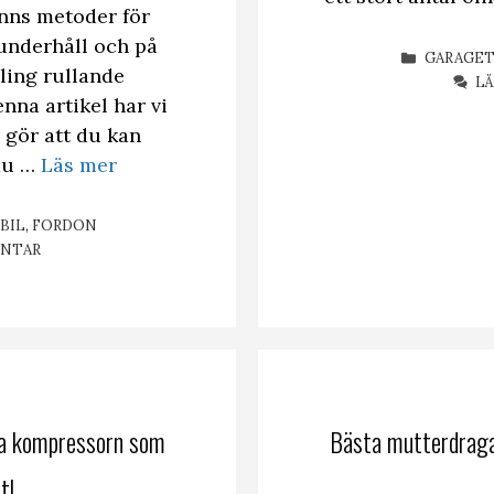
inns metoder för
lunderhåll och på
KATEGOR
GARAGE
uling rullande
L
nna artikel har vi
gör att du kan
 du …
Läs mer
ETIKETTER
BIL
,
FORDON
ENTAR
a kompressorn som
Bästa mutterdraga
t!