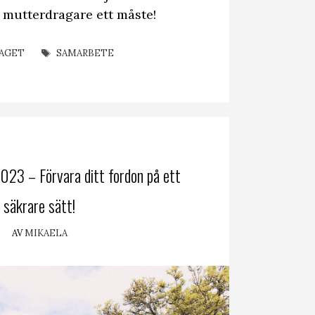
 mutterdragare ett måste!
EGORIER
ETIKETTER
AGET
SAMARBETE
023 – Förvara ditt fordon på ett
säkrare sätt!
AV
MIKAELA