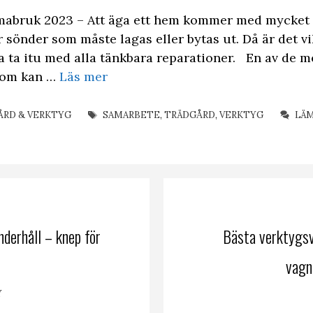
mabruk 2023 – Att äga ett hem kommer med mycket 
 sönder som måste lagas eller bytas ut. Då är det vik
a ta itu med alla tänkbara reparationer. En av de m
som kan …
Läs mer
ETIKETTER
ÅRD & VERKTYG
SAMARBETE
,
TRÄDGÅRD
,
VERKTYG
LÄ
nderhåll – knep för
Bästa verktygs
vagn
Y