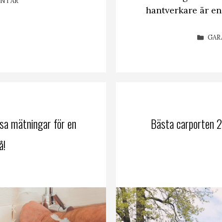
ENTAR
hantverkare är en
KAT
GAR
a mätningar för en
Bästa carporten 2
å!