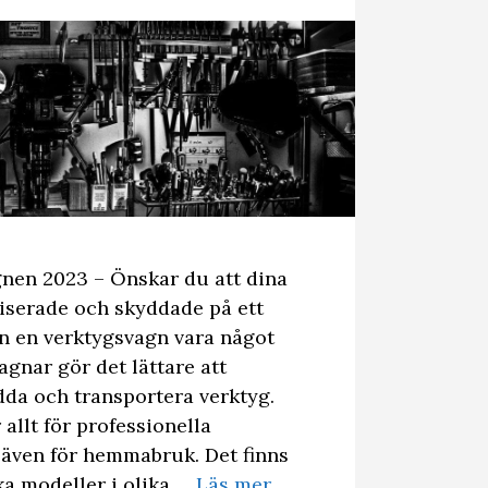
gnen 2023 – Önskar du att dina
iserade och skyddade på ett
an en verktygsvagn vara något
agnar gör det lättare att
dda och transportera verktyg.
allt för professionella
 även för hemmabruk. Det finns
ika modeller i olika …
Läs mer