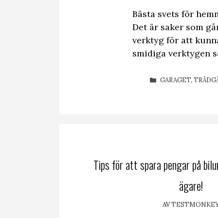
Bästa svets för hem
Det är saker som går
verktyg för att kunn
smidiga verktygen 
KATEGORIER
GARAGET
,
TRÄDG
Tips för att spara pengar på bilu
ägare!
AV
TESTMONKE