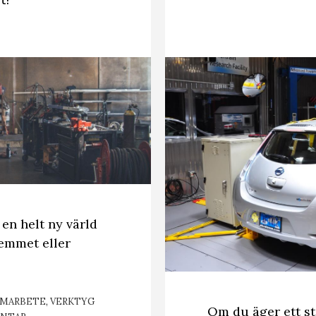
en helt ny värld
hemmet eller
AMARBETE
,
VERKTYG
Om du äger ett st