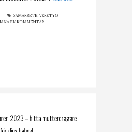
IER
ETIKETTER
T
SAMARBETE
,
VERKTYG
ÄMNA EN KOMMENTAR
ren 2023 – hitta mutterdragare
för dina behov!