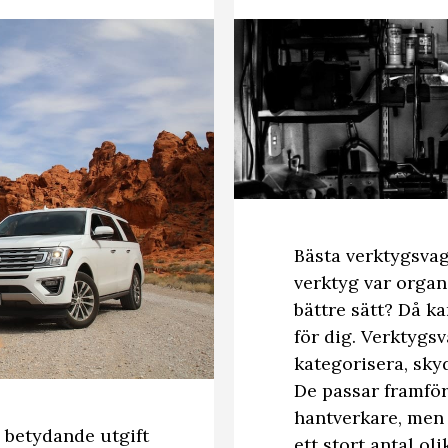
Bästa verktygsva
verktyg var organ
bättre sätt? Då k
för dig. Verktygsv
kategorisera, sky
De passar framför 
hantverkare, men
n betydande utgift
ett stort antal ol