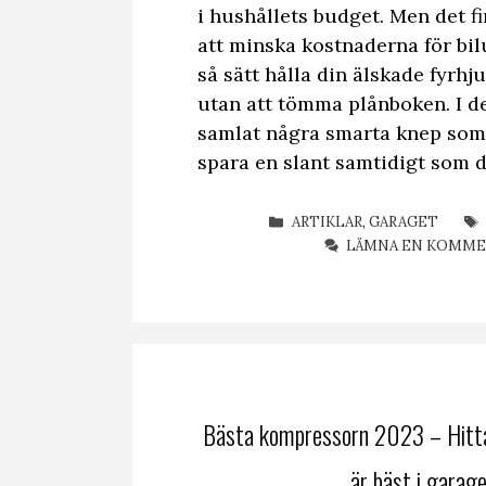
i hushållets budget. Men det f
att minska kostnaderna för bi
så sätt hålla din älskade fyrhj
utan att tömma plånboken. I de
samlat några smarta knep som 
spara en slant samtidigt som
KATEGORIER
ARTIKLAR
,
GARAGET
LÄMNA EN KOMM
Bästa kompressorn 2023 – Hitt
är bäst i garage