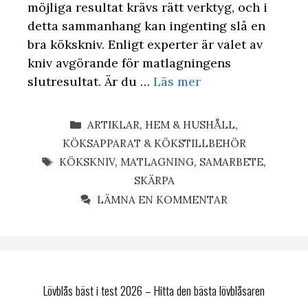
möjliga resultat krävs rätt verktyg, och i
detta sammanhang kan ingenting slå en
bra kökskniv. Enligt experter är valet av
kniv avgörande för matlagningens
slutresultat. Är du …
Läs mer
KATEGORIER
ARTIKLAR
,
HEM & HUSHÅLL
,
KÖKSAPPARAT & KÖKSTILLBEHÖR
ETIKETTER
KÖKSKNIV
,
MATLAGNING
,
SAMARBETE
,
SKÄRPA
LÄMNA EN KOMMENTAR
Lövblås bäst i test 2026 – Hitta den bästa lövblåsaren