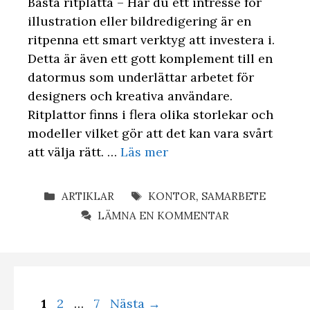
Bästa ritplatta – Har du ett intresse för
illustration eller bildredigering är en
ritpenna ett smart verktyg att investera i.
Detta är även ett gott komplement till en
datormus som underlättar arbetet för
designers och kreativa användare.
Ritplattor finns i flera olika storlekar och
modeller vilket gör att det kan vara svårt
att välja rätt. …
Läs mer
KATEGORIER
ETIKETTER
ARTIKLAR
KONTOR
,
SAMARBETE
LÄMNA EN KOMMENTAR
Sida
Sida
Sida
1
2
…
7
Nästa
→