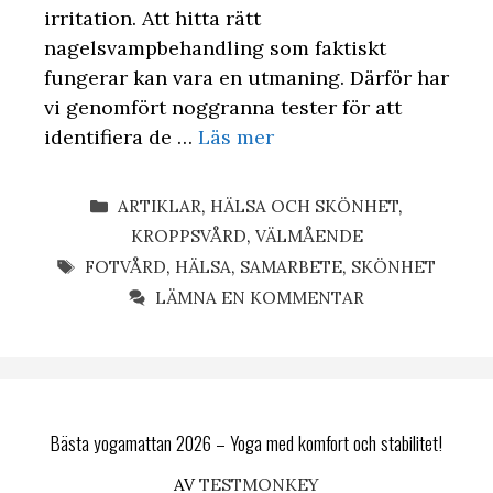
irritation. Att hitta rätt
nagelsvampbehandling som faktiskt
fungerar kan vara en utmaning. Därför har
vi genomfört noggranna tester för att
identifiera de …
Läs mer
KATEGORIER
ARTIKLAR
,
HÄLSA OCH SKÖNHET
,
KROPPSVÅRD
,
VÄLMÅENDE
ETIKETTER
FOTVÅRD
,
HÄLSA
,
SAMARBETE
,
SKÖNHET
LÄMNA EN KOMMENTAR
Bästa yogamattan 2026 – Yoga med komfort och stabilitet!
AV
TESTMONKEY