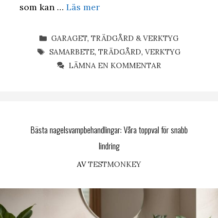
som kan …
Läs mer
KATEGORIER
GARAGET
,
TRÄDGÅRD & VERKTYG
ETIKETTER
SAMARBETE
,
TRÄDGÅRD
,
VERKTYG
LÄMNA EN KOMMENTAR
Bästa nagelsvampbehandlingar: Våra toppval för snabb
lindring
AV
TESTMONKEY