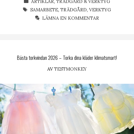
KATEGORIER
ARTIKLAR
,
TRÄDGÅRD & VERKTYG
ETIKETTER
SAMARBETE
,
TRÄDGÅRD
,
VERKTYG
LÄMNA EN KOMMENTAR
Bästa torkvindan 2026 – Torka dina kläder klimatsmart!
AV
TESTMONKEY