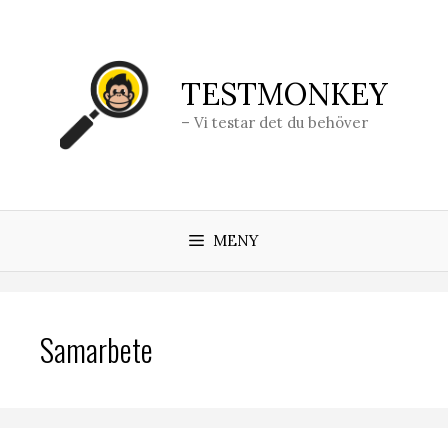
Hoppa
till
innehåll
TESTMONKEY
– Vi testar det du behöver
MENY
Samarbete