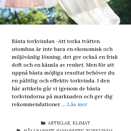
Bästa torkvindan -Att torka tvätten
utomhus är inte bara en ekonomisk och
miljövänlig lösning, det ger också en frisk
doft och en känsla av renhet. Men för att
uppnå bästa möjliga resultat behöver du
en pålitlig och effektiv torkvinda. I den
här artikeln går vi igenom de bästa
torkvindorna på marknaden och ger dig
rekommendationer …
Läs mer
KATEGORIER
ARTIKLAR
,
KLIMAT
ETIKETTER
HÅLLBARHET
,
SAMARBETE
,
TORKVINDA
,