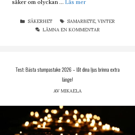
säker om olyckan …
Läs mer
KATEGORIER
ETIKETTER
SÄKERHET
SAMARBETE
,
VINTER
LÄMNA EN KOMMENTAR
Test: Bästa stumpastake 2026 – låt dina ljus brinna extra
länge!
AV
MIKAELA