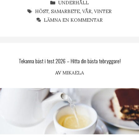
KATEGORIER
UNDERHÅLL
ETIKETTER
HÖST
,
SAMARBETE
,
VÅR
,
VINTER
LÄMNA EN KOMMENTAR
Tekanna bäst i test 2026 – Hitta din bästa tebryggare!
AV
MIKAELA