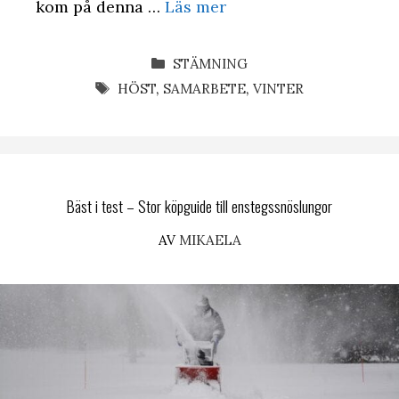
kom på denna …
Läs mer
KATEGORIER
STÄMNING
ETIKETTER
HÖST
,
SAMARBETE
,
VINTER
Bäst i test – Stor köpguide till enstegssnöslungor
AV
MIKAELA