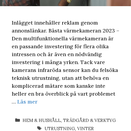
Inlägget innehåller reklam genom
annonslänkar. Bästa värmekameran 2023 –
Den multifunktionella värmekameran är
en passande investering för flera olika
intressen och är även en nödvändig
investering i många yrken. Tack vare
kamerans infraröda sensor kan du felsöka
teknisk utrustning, utan att behöva en
komplicerad mätare som kanske inte
heller en bra överblick på vart problemet
…
Läs mer
KATEGORIER
HEM & HUSHÅLL
,
TRÄDGÅRD & VERKTYG
ETIKETTER
UTRUSTNING
,
VINTER