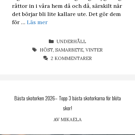
råttor in i våra hem då och då, särskilt när
det börjar bli lite kallare ute. Det gör dem
för …
Läs mer
KATEGORIER
UNDERHÅLL
ETIKETTER
HÖST
,
SAMARBETE
,
VINTER
2 KOMMENTARER
Bästa skotorken 2026– Topp 3 bästa skotorkarna för blöta
skor!
AV
MIKAELA