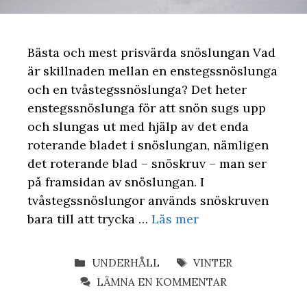
Bästa och mest prisvärda snöslungan Vad
är skillnaden mellan en enstegssnöslunga
och en tvåstegssnöslunga? Det heter
enstegssnöslunga för att snön sugs upp
och slungas ut med hjälp av det enda
roterande bladet i snöslungan, nämligen
det roterande blad – snöskruv – man ser
på framsidan av snöslungan. I
tvåstegssnöslungor används snöskruven
bara till att trycka …
Läs mer
KATEGORIER
ETIKETTER
UNDERHÅLL
VINTER
LÄMNA EN KOMMENTAR