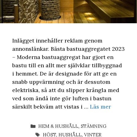
Inlägget innehåller reklam genom
annonslänkar. Bästa bastuaggregatet 2023
– Moderna bastuaggregat har gjort en
bastu till en allt mer självklar tillbyggnad
i hemmet. De är designade för att ge en
snabb uppvärmning och är dessutom
elektriska, så att du slipper krångla med
ved som ändå inte gör luften i bastun
särskilt bekväm att vistas i …
Läs mer
KATEGORIER
HEM & HUSHÅLL
,
STÄMNING
ETIKETTER
HÖST
,
HUSHÅLL
,
VINTER