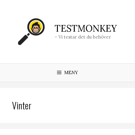
Hoppa
till
innehåll
TESTMONKEY
– Vi testar det du behöver
MENY
Vinter