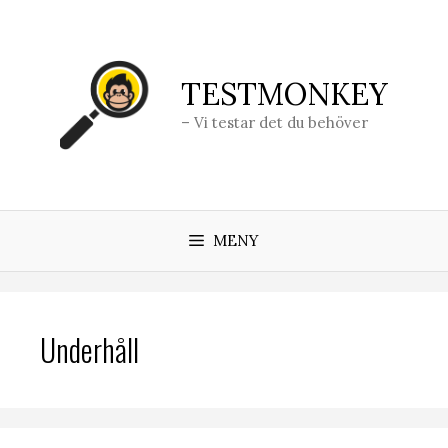
Hoppa
till
innehåll
TESTMONKEY
– Vi testar det du behöver
MENY
Underhåll