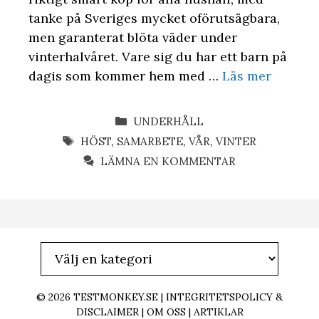
tanke på Sveriges mycket oförutsägbara,
men garanterat blöta väder under
vinterhalvåret. Vare sig du har ett barn på
dagis som kommer hem med …
Läs mer
KATEGORIER
UNDERHÅLL
ETIKETTER
HÖST
,
SAMARBETE
,
VÅR
,
VINTER
LÄMNA EN KOMMENTAR
© 2026
TESTMONKEY.SE
|
INTEGRITETSPOLICY &
DISCLAIMER
|
OM OSS
|
ARTIKLAR