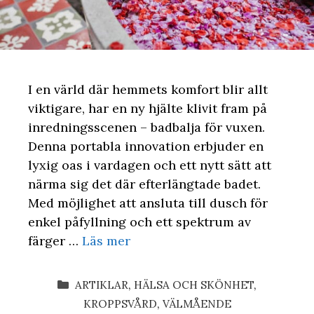
I en värld där hemmets komfort blir allt
viktigare, har en ny hjälte klivit fram på
inredningsscenen – badbalja för vuxen.
Denna portabla innovation erbjuder en
lyxig oas i vardagen och ett nytt sätt att
närma sig det där efterlängtade badet.
Med möjlighet att ansluta till dusch för
enkel påfyllning och ett spektrum av
färger …
Läs mer
KATEGORIER
ARTIKLAR
,
HÄLSA OCH SKÖNHET
,
KROPPSVÅRD
,
VÄLMÅENDE