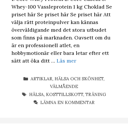
Whey-100 Vassleprotein 1 kg Choklad Se
priset här Se priset här Se priset här Att
välja rätt proteinpulver kan kännas
överväldigande med det stora utbudet
som finns på marknaden. Oavsett om du
är en professionell atlet, en
hobbymotionär eller bara letar efter ett
sätt att öka ditt …
Läs mer
KATEGORIER
ARTIKLAR
,
HÄLSA OCH SKÖNHET
,
VÄLMÅENDE
ETIKETTER
HÄLSA
,
KOSTTILLSKOTT
,
TRÄNING
LÄMNA EN KOMMENTAR