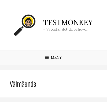
Hoppa
till
innehåll
TESTMONKEY
– Vi testar det du behöver
MENY
Välmående