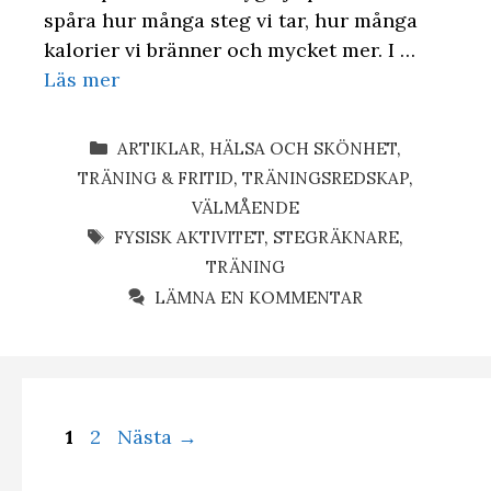
spåra hur många steg vi tar, hur många
kalorier vi bränner och mycket mer. I …
Läs mer
KATEGORIER
ARTIKLAR
,
HÄLSA OCH SKÖNHET
,
TRÄNING & FRITID
,
TRÄNINGSREDSKAP
,
VÄLMÅENDE
ETIKETTER
FYSISK AKTIVITET
,
STEGRÄKNARE
,
TRÄNING
LÄMNA EN KOMMENTAR
Sida
Sida
1
2
Nästa
→