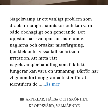
Nagelsvamp är ett vanligt problem som
drabbar många människor och kan vara
både obehagligt och generande. Det
uppstår när svampar får fäste under
naglarna och orsakar missfärgning,
tjocklek och i vissa fall smärtsam
irritation. Att hitta rätt
nagelsvampbehandling som faktiskt
fungerar kan vara en utmaning. Därför har
vi genomfört noggranna tester för att
identifiera de …
Läs mer
KATEGORIER
ARTIKLAR
,
HÄLSA OCH SKÖNHET
,
KROPPSVÅRD
,
VÄLMÅENDE