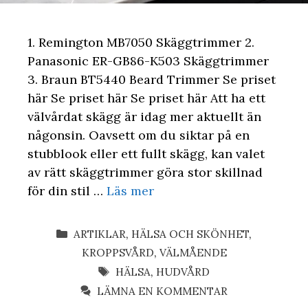
1. Remington MB7050 Skäggtrimmer 2.
Panasonic ER-GB86-K503 Skäggtrimmer
3. Braun BT5440 Beard Trimmer Se priset
här Se priset här Se priset här Att ha ett
välvårdat skägg är idag mer aktuellt än
någonsin. Oavsett om du siktar på en
stubblook eller ett fullt skägg, kan valet
av rätt skäggtrimmer göra stor skillnad
för din stil …
Läs mer
KATEGORIER
ARTIKLAR
,
HÄLSA OCH SKÖNHET
,
KROPPSVÅRD
,
VÄLMÅENDE
ETIKETTER
HÄLSA
,
HUDVÅRD
LÄMNA EN KOMMENTAR