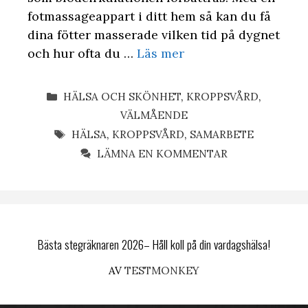
fotmassageappart i ditt hem så kan du få
dina fötter masserade vilken tid på dygnet
och hur ofta du …
Läs mer
KATEGORIER
HÄLSA OCH SKÖNHET
,
KROPPSVÅRD
,
VÄLMÅENDE
ETIKETTER
HÄLSA
,
KROPPSVÅRD
,
SAMARBETE
LÄMNA EN KOMMENTAR
Bästa stegräknaren 2026– Håll koll på din vardagshälsa!
AV
TESTMONKEY