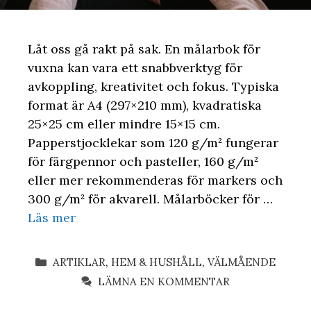
Låt oss gå rakt på sak. En målarbok för
vuxna kan vara ett snabbverktyg för
avkoppling, kreativitet och fokus. Typiska
format är A4 (297×210 mm), kvadratiska
25×25 cm eller mindre 15×15 cm.
Papperstjocklekar som 120 g/m² fungerar
för färgpennor och pasteller, 160 g/m²
eller mer rekommenderas för markers och
300 g/m² för akvarell. Målarböcker för …
Läs mer
KATEGORIER
ARTIKLAR
,
HEM & HUSHÅLL
,
VÄLMÅENDE
LÄMNA EN KOMMENTAR