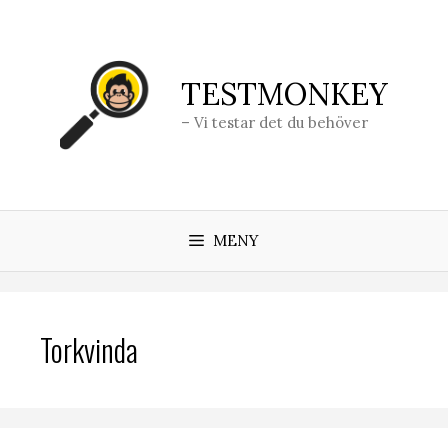
Hoppa
till
innehåll
TESTMONKEY
– Vi testar det du behöver
MENY
Torkvinda