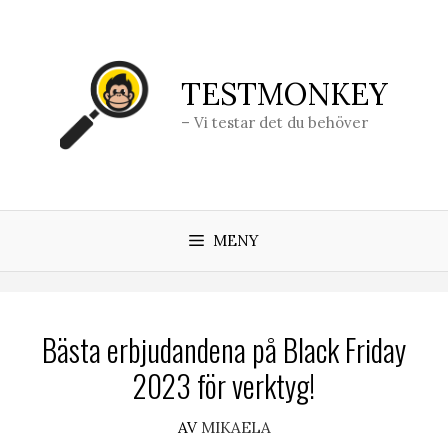
Hoppa
till
innehåll
TESTMONKEY
– Vi testar det du behöver
MENY
Bästa erbjudandena på Black Friday
2023 för verktyg!
AV
MIKAELA