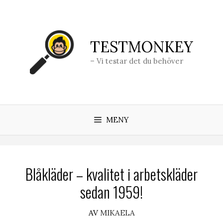
Hoppa
till
innehåll
TESTMONKEY
– Vi testar det du behöver
MENY
Blåkläder – kvalitet i arbetskläder
sedan 1959!
AV
MIKAELA