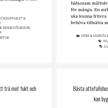
hälsosam måltiden
för många. En air
ska kunna fritera
KÖKSAPPARAT &
behöva tillsätta 
R
R
,
MIKROVÅGSUGN
,
S
KATEGORIER
HEM & HUSHÅL
ENTAR
ET
H
L
tt trä mot fukt och
Bästa attefallshu
kan byg