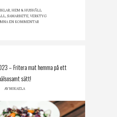
EGORIER
IKLAR
,
HEM & HUSHÅLL
TTER
ÅLL
,
SAMARBETE
,
VERKTYG
ÄMNA EN KOMMENTAR
2023 – Fritera mat hemma på ett
hälsosamt sätt!
AV
MIKAELA