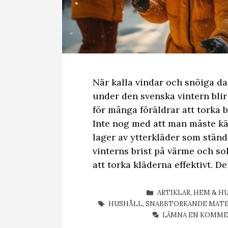
När kalla vindar och snöiga da
under den svenska vintern bli
för många föräldrar att torka 
Inte nog med att man måste k
lager av ytterkläder som ständi
vinterns brist på värme och sol
att torka kläderna effektivt. D
KATEGORIER
ARTIKLAR
,
HEM & H
ETIKETTER
HUSHÅLL
,
SNABBTORKANDE MATE
LÄMNA EN KOMM