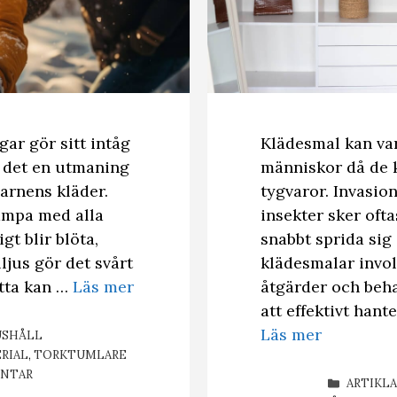
gar gör sitt intåg
Klädesmal kan var
r det en utmaning
människor då de k
barnens kläder.
tygvaror. Invasio
ämpa med alla
insekter sker oft
gt blir blöta,
snabbt sprida sig
ljus gör det svårt
klädesmalar invo
etta kan …
Läs mer
åtgärder och beh
att effektivt hante
Läs mer
USHÅLL
RIAL
,
TORKTUMLARE
ENTAR
KATEGO
ARTIKLA