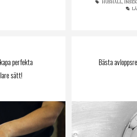
ETIKETTER
HUSHÅLL
,
INSE
L
kapa perfekta
Bästa avloppsr
lare sätt!