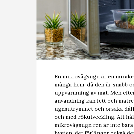
En mikrovågsugn är en mirake
många hem, då den är snabb och
uppvärmning av mat. Men efter
användning kan fett och matres
ugnsutrymmet och orsaka dålig 
och med rökutveckling. Att hål
mikrovågsugn ren är inte bara
hygien, det förlänger också de