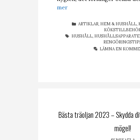
mer
KATEGORIER
ARTIKLAR
,
HEM & HUSHÅLL
,
KÖKSTILLBEHÖ
ETIKETTER
HUSHÅLL
,
HUSHÅLLSAPPARATE
RENGÖRINGSTIP
LÄMNA EN KOMM
Bästa träoljan 2023 – Skydda di
mögel!