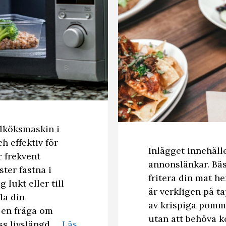
lköksmaskin i
 effektiv för
Inlägget innehål
 frekvent
annonslänkar. Bäs
ter fastna i
fritera din mat h
lukt eller till
är verkligen på ta
la din
av krispiga pomme
 en fråga om
utan att behöva 
ss livslängd …
Läs