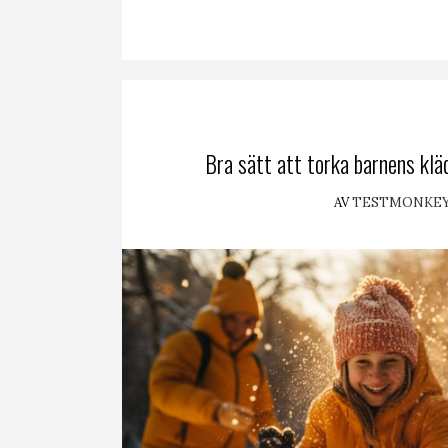
Bra sätt att torka barnens kläd
AV
TESTMONKE