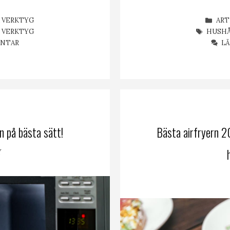
KAT
 VERKTYG
ART
ETIKE
,
VERKTYG
HUSH
ENTAR
L
n på bästa sätt!
Bästa airfryern 
Y