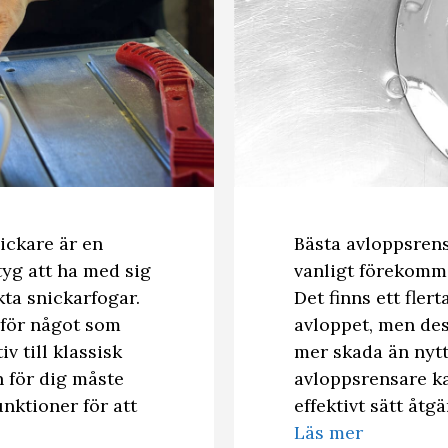
ickare är en
Bästa avloppsrens
tyg att ha med sig
vanligt förekomm
kta snickarfogar.
Det finns ett fler
 för något som
avloppet, men dess
iv till klassisk
mer skada än nytt
 för dig måste
avloppsrensare ka
nktioner för att
effektivt sätt åtg
Läs mer