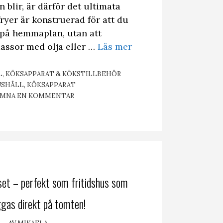
 blir, är därför det ultimata
fryer är konstruerad för att du
 på hemmaplan, utan att
massor med olja eller …
Läs mer
L
,
KÖKSAPPARAT & KÖKSTILLBEHÖR
IKETTER
USHÅLL
,
KÖKSAPPARAT
ÄMNA EN KOMMENTAR
set – perfekt som fritidshus som
gas direkt på tomten!