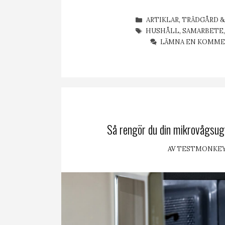
KATEGORIER
ARTIKLAR
,
TRÄDGÅRD &
ETIKETTER
HUSHÅLL
,
SAMARBETE
LÄMNA EN KOMM
Så rengör du din mikrovågsug
AV
TESTMONKE