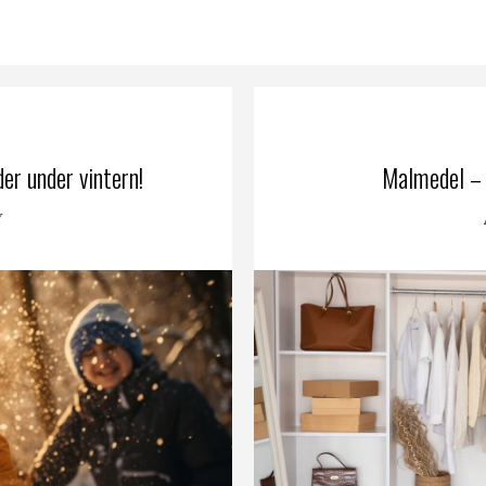
er under vintern!
Malmedel – 
Y