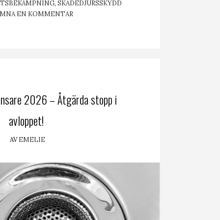
KTSBEKÄMPNING
,
SKADEDJURSSKYDD
ÄMNA EN KOMMENTAR
ensare 2026 – Åtgärda stopp i
avloppet!
AV
EMELIE