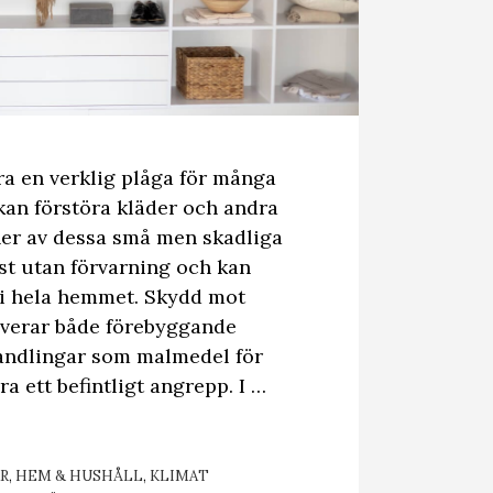
a en verklig plåga för många
an förstöra kläder och andra
ner av dessa små men skadliga
ast utan förvarning och kan
 i hela hemmet. Skydd mot
lverar både förebyggande
andlingar som malmedel för
ra ett befintligt angrepp. I …
RIER
R
,
HEM & HUSHÅLL
,
KLIMAT