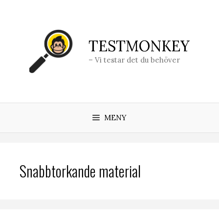
Hoppa
till
innehåll
TESTMONKEY
– Vi testar det du behöver
MENY
Snabbtorkande material