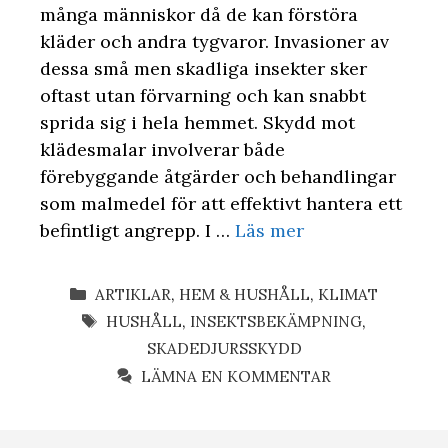
många människor då de kan förstöra
kläder och andra tygvaror. Invasioner av
dessa små men skadliga insekter sker
oftast utan förvarning och kan snabbt
sprida sig i hela hemmet. Skydd mot
klädesmalar involverar både
förebyggande åtgärder och behandlingar
som malmedel för att effektivt hantera ett
befintligt angrepp. I …
Läs mer
KATEGORIER
ARTIKLAR
,
HEM & HUSHÅLL
,
KLIMAT
ETIKETTER
HUSHÅLL
,
INSEKTSBEKÄMPNING
,
SKADEDJURSSKYDD
LÄMNA EN KOMMENTAR