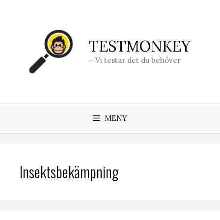
Hoppa
till
innehåll
TESTMONKEY
– Vi testar det du behöver
MENY
Insektsbekämpning