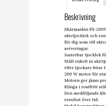
Beskrivning
Skärmaskin FS-200W
skivtjocklek och ros
för dig som vill ski
serveringar.
Justerbar tjocklek fö
Ställ enkelt in skiv
eller tjockare bitar t
200 W motor för stab
Motorn ger jämn pre
Klinga i rostfritt stå
Den medföljande kling
resultat över tid.
Stabil konstruktion