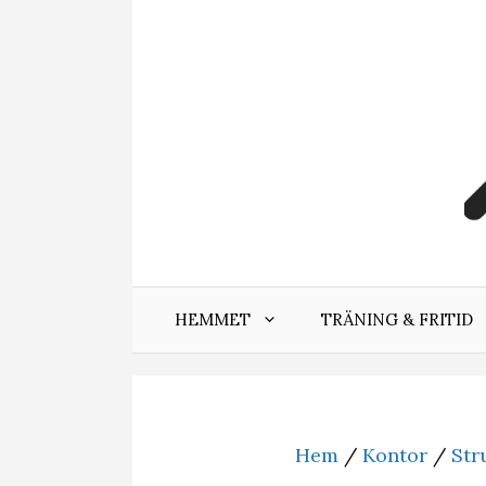
Hoppa
till
innehåll
HEMMET
TRÄNING & FRITID
Hem
/
Kontor
/
Str