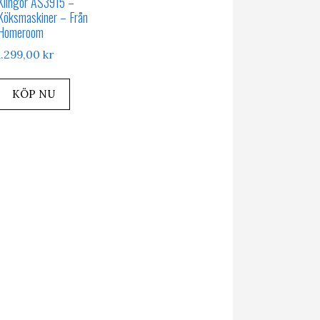
Klingor AS3915 –
Köksmaskiner – Från
Homeroom
1.299,00
kr
KÖP NU