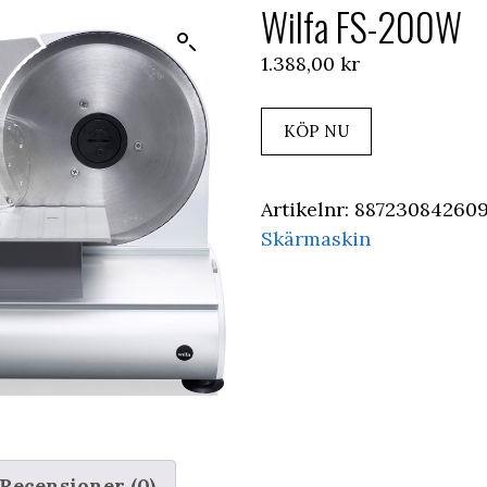
Wilfa FS-200W
1.388,00
kr
KÖP NU
Artikelnr:
88723084260
Skärmaskin
Recensioner (0)