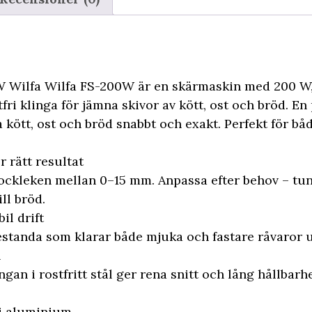
 Wilfa Wilfa FS-200W är en skärmaskin med 200 W,
tfri klinga för jämna skivor av kött, ost och bröd. E
va kött, ost och bröd snabbt och exakt. Perfekt för b
r rätt resultat
tjockleken mellan 0–15 mm. Anpassa efter behov – tun
ill bröd.
il drift
standa som klarar både mjuka och fastare råvaror 
l
an i rostfritt stål ger rena snitt och lång hållbarhe
 i aluminium