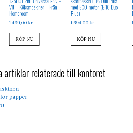
125001 2in1 Universal kniv –
skärmaskin E 16 Duo Plus
Vit – Köksmaskiner – Från
med ECO-motor (E 16 Duo
Homeroom
Plus)
1.499,00
kr
1.694,00
kr
KÖP NU
KÖP NU
 artiklar relaterade till kontoret
askinen
för papper
en