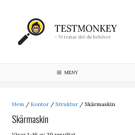
Hoppa
till
innehåll
TESTMONKEY
– Vi testar det du behöver
MENY
Hem
/
Kontor
/
Struktur
/ Skärmaskin
Skärmaskin
Visar 1–16 av 30 resultat