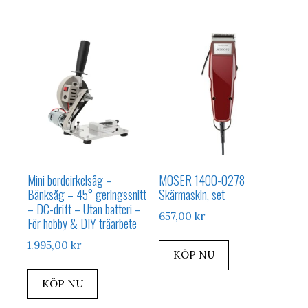
Mini bordcirkelsåg –
MOSER 1400-0278
Bänksåg – 45° geringssnitt
Skärmaskin, set
– DC-drift – Utan batteri –
657,00
kr
För hobby & DIY träarbete
1.995,00
kr
KÖP NU
KÖP NU