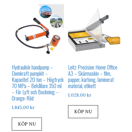
Hydraulisk handpump –
Leitz Precision Home Office
Domkraft pumpkit –
A3 – Skärmaskin – film,
Kapacitet 20 ton – Högtryck
papper, kartong, laminerat
70 MPa – Behållare 350 ml
material, etikett
– För Lyft och Bockning –
1.028,00
kr
Orange-Röd
1.845,00
kr
KÖP NU
KÖP NU