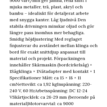
9000 varv/min ger jämna, rena snitt i
mjuka metaller, trä, plast, akryl och
bambu – idealiskt för detaljerat arbete
med snygga kanter. Låg ljudnivå Den
stabila drivningen minskar oljud och gör
längre pass inomhus mer behagliga.
Smidig höjdjustering Med reglaget
finjusterar du avståndet mellan klinga och
bord för exakt snittdjup anpassat till
material och projekt. Förpackningen
innehåller Skärmaskin (bordcirkelsåg) ×
1Sågklinga × 1Nätadapter med kontakt × 1
Specifikationer Mått: ca 15 × 18 × 11
cmNettovikt: ca 1,92 kgInspänning: 220-
240 V, 60 HzArbetsspänning: DC 12-24
VSkärtjocklek: ca 26-29 mm (beroende på
material)Motorvarvtal: ca 9000