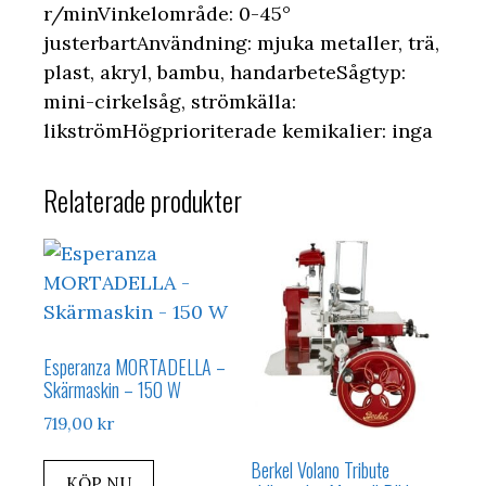
r/minVinkelområde: 0-45°
justerbartAnvändning: mjuka metaller, trä,
plast, akryl, bambu, handarbeteSågtyp:
mini-cirkelsåg, strömkälla:
likströmHögprioriterade kemikalier: inga
Relaterade produkter
Esperanza MORTADELLA –
Skärmaskin – 150 W
719,00
kr
Berkel Volano Tribute
KÖP NU