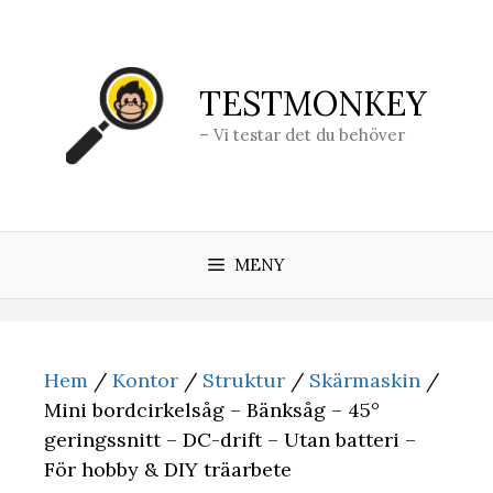
Hoppa
till
innehåll
TESTMONKEY
– Vi testar det du behöver
MENY
Hem
/
Kontor
/
Struktur
/
Skärmaskin
/
Mini bordcirkelsåg – Bänksåg – 45°
geringssnitt – DC-drift – Utan batteri –
För hobby & DIY träarbete