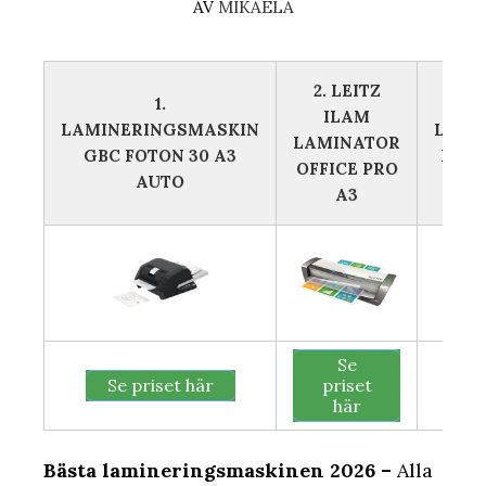
AV
MIKAELA
2. LEITZ
1.
ILAM
LAMINERINGSMASKIN
LAMI
LAMINATOR
GBC FOTON 30 A3
INSP
OFFICE PRO
AUTO
A3
Se
Se priset här
priset
här
Bästa lamineringsmaskinen 2026 –
Alla