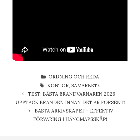
KATEGORIER
ORDNING OCH REDA
ETIKETTER
KONTOR
,
SAMARBETE
TEST: BÄSTA BRANDVARNAREN 2026 –
UPPTÄCK BRANDEN INNAN DET ÄR FÖRSENT!
BÄSTA ARKIVSKÅPET – EFFEKTIV
FÖRVARING I HÄNGMAPSSKÅP!