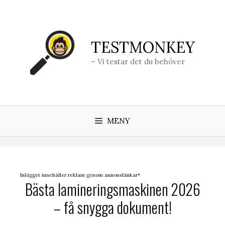
Hoppa
till
innehåll
TESTMONKEY
– Vi testar det du behöver
MENY
Inlägget innehåller reklam genom annonslänkar*
Bästa lamineringsmaskinen 2026
– få snygga dokument!