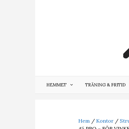
Hoppa
till
innehåll
HEMMET
TRÄNING & FRITID
Hem
/
Kontor
/
Str
45 PRO – FÖR VINK