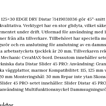
R 125×30 EDGE DRY Distar 71419031036 gör 45°-snitt
gkvalitativa. Verktyget har en stor glidyta, vilket sä
lementet under drift. Utformad för användning med 1
er från alla tillverkare. Tillbehöret har speciella
ngsrör och en anslutning för anslutning av en damm
a arbetsstyckets tjocklek är 20 mm. Tillverkaren r
 Mechanic CeraMAX-bord. Dessutom innehåller sete
ekniska data Distar Slider 45 PRO: Användning: Gran
ka väggplattor, marmor Kompatibilitet: 115, 125 mm 
 20 mm Monteringshål: 30 mm Repar inte ytan Skons
Slider 45 PRO-setet innehåller: Slider Distar 45 PR
rr användning Multifunktionsnyckel Dammsugnings
ukter