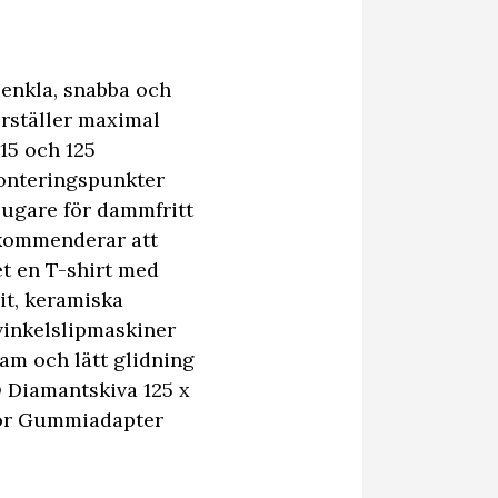
 enkla, snabba och
kerställer maximal
15 och 125
 monteringspunkter
sugare för dammfritt
ekommenderar att
t en T-shirt med
it, keramiska
vinkelslipmaskiner
am och lätt glidning
O Diamantskiva 125 x
rör Gummiadapter