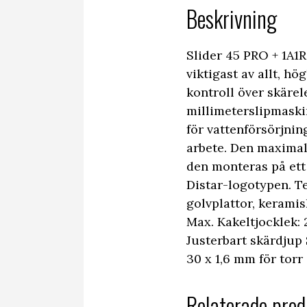
Beskrivning
Slider 45 PRO + 1A1
viktigast av allt, hö
kontroll över skäre
millimeterslipmaskin
för vattenförsörjni
arbete. Den maximal
den monteras på ett
Distar-logotypen. T
golvplattor, keramis
Max. Kakeltjocklek:
Justerbart skärdjup 
30 x 1,6 mm för to
Relaterade prod