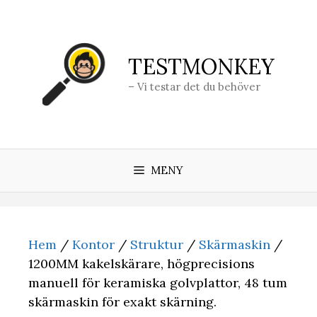
Hoppa
till
innehåll
TESTMONKEY
– Vi testar det du behöver
MENY
Hem
/
Kontor
/
Struktur
/
Skärmaskin
/
1200MM kakelskärare, högprecisions
manuell för keramiska golvplattor, 48 tum
skärmaskin för exakt skärning.