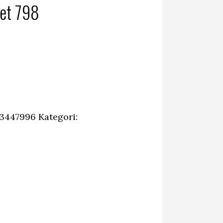
Jet 798
13447996
Kategori: