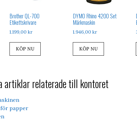
Brother QL-700
DYMO Rhino 4200 Set
Etikettskrivare
Märkmaskin
1.199,00
kr
1.946,00
kr
KÖP NU
KÖP NU
 artiklar relaterade till kontoret
askinen
för papper
en