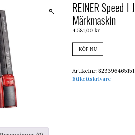
REINER Speed-I-
Märkmaskin
4.581,00
kr
KÖP NU
Artikelnr:
82339646515
Etikettskrivare
Recensioner (0)