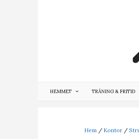
Hoppa
till
innehåll
HEMMET
TRÄNING & FRITID
Hem
/
Kontor
/
Str