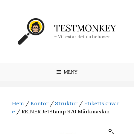
Hoppa
till
innehåll
TESTMONKEY
– Vi testar det du behöver
MENY
Hem
/
Kontor
/
Struktur
/
Etikettskrivar
e
/ REINER JetStamp 970 Märkmaskin