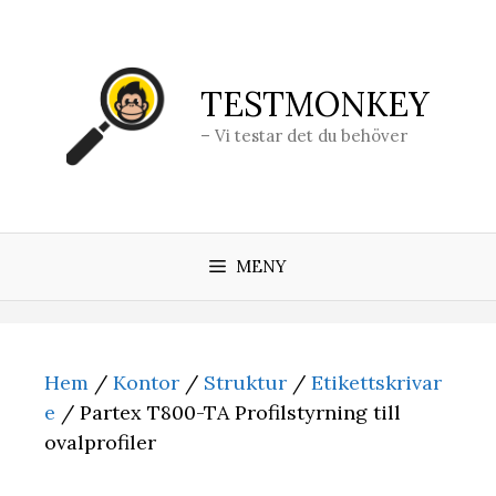
Hoppa
till
innehåll
TESTMONKEY
– Vi testar det du behöver
MENY
Hem
/
Kontor
/
Struktur
/
Etikettskrivar
e
/ Partex T800-TA Profilstyrning till
ovalprofiler