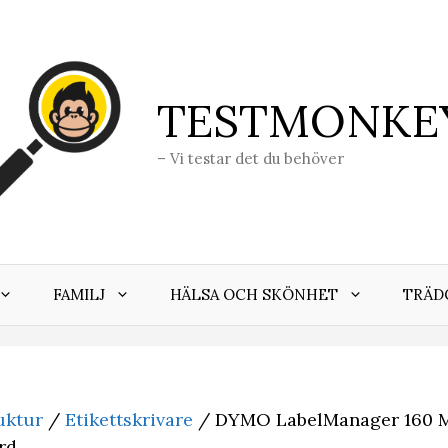
TESTMONKE
– Vi testar det du behöver
FAMILJ
HÄLSA OCH SKÖNHET
TRÄD
uktur
/
Etikettskrivare
/ DYMO LabelManager 160 
rd