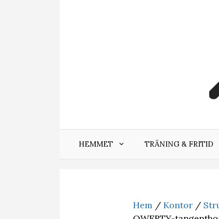
Hoppa
till
innehåll
HEMMET
TRÄNING & FRITID
Hem
/
Kontor
/
Str
QWERTY-tangentbo