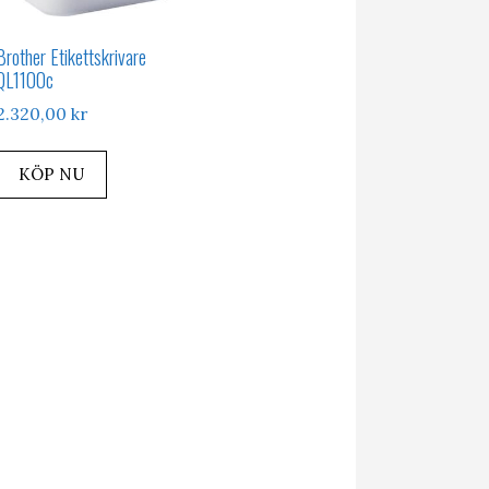
Brother Etikettskrivare
QL1100c
2.320,00
kr
KÖP NU