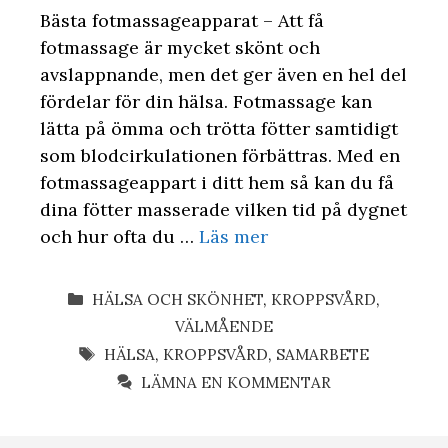
Bästa fotmassageapparat – Att få
fotmassage är mycket skönt och
avslappnande, men det ger även en hel del
fördelar för din hälsa. Fotmassage kan
lätta på ömma och trötta fötter samtidigt
som blodcirkulationen förbättras. Med en
fotmassageappart i ditt hem så kan du få
dina fötter masserade vilken tid på dygnet
och hur ofta du …
Läs mer
KATEGORIER
HÄLSA OCH SKÖNHET
,
KROPPSVÅRD
,
VÄLMÅENDE
ETIKETTER
HÄLSA
,
KROPPSVÅRD
,
SAMARBETE
LÄMNA EN KOMMENTAR