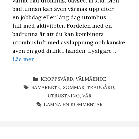
varmt bad utomhus, oavsett årstid. Men
badtunnan kan även värmas upp efter
en jobbdag eller lång dag utomhus
full med aktiviteter. Fördelen med en
badtunna är att du kan kombinera
utomhusluft med avslappning och kanske
även en god drink i handen. Lyxigare …
Läs mer
KATEGORIER
KROPPSVÅRD
,
VÄLMÅENDE
ETIKETTER
SAMARBETE
,
SOMMAR
,
TRÄDGÅRD
,
UTRUSTNING
,
VÅR
LÄMNA EN KOMMENTAR