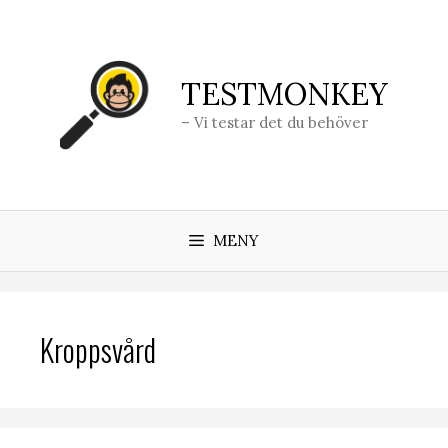
Hoppa
till
innehåll
TESTMONKEY
– Vi testar det du behöver
MENY
Kroppsvård