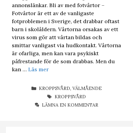
annonslänkar. Bli av med fotvårtor –
Fotvårtor är ett av de vanligaste
fotproblemen i Sverige, det drabbar oftast
barn i skolåldern. Vårtorna orsakas av ett
virus som gör att vårtan bildas och
smittar vanligast via hudkontakt. Vårtorna
är ofarliga, men kan vara psykiskt
påfrestande för de som drabbas. Men du
kan …
Läs mer
KATEGORIER
KROPPSVÅRD
,
VÄLMÅENDE
ETIKETTER
KROPPSVÅRD
LÄMNA EN KOMMENTAR