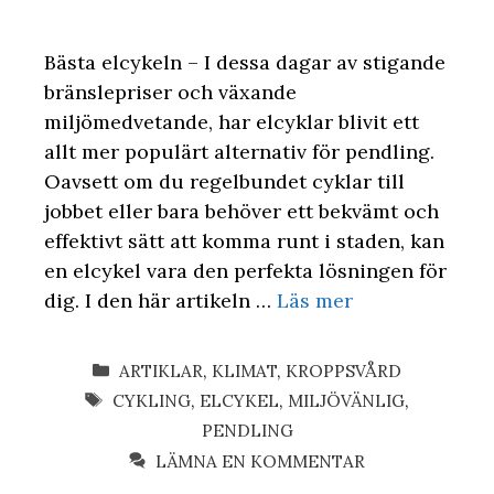
Bästa elcykeln – I dessa dagar av stigande
bränslepriser och växande
miljömedvetande, har elcyklar blivit ett
allt mer populärt alternativ för pendling.
Oavsett om du regelbundet cyklar till
jobbet eller bara behöver ett bekvämt och
effektivt sätt att komma runt i staden, kan
en elcykel vara den perfekta lösningen för
dig. I den här artikeln …
Läs mer
KATEGORIER
ARTIKLAR
,
KLIMAT
,
KROPPSVÅRD
ETIKETTER
CYKLING
,
ELCYKEL
,
MILJÖVÄNLIG
,
PENDLING
LÄMNA EN KOMMENTAR