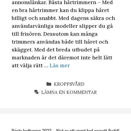
annonslänkar. Bästa hårtrimmern – Med
en bra hårtrimmer kan du klippa håret
billigt och snabbt. Med dagens säkra och
användarvänliga modeller slipper du gå
till frisören. Dessutom kan många
trimmers användas både till håret och
skägget. Med det breda utbudet på
marknaden är det däremot inte helt lätt
att välja rätt …
Läs mer
KATEGORIER
KROPPSVÅRD
LÄMNA EN KOMMENTAR
Bästa badtunnan 2023 – Njut av ett varmt bad oavsett årstid!