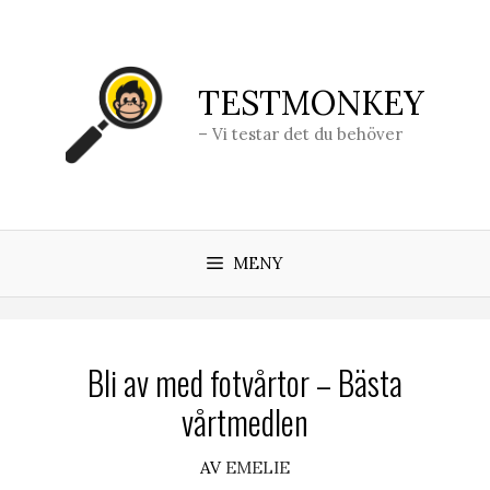
Hoppa
till
innehåll
TESTMONKEY
– Vi testar det du behöver
MENY
Bli av med fotvårtor – Bästa
vårtmedlen
AV
EMELIE