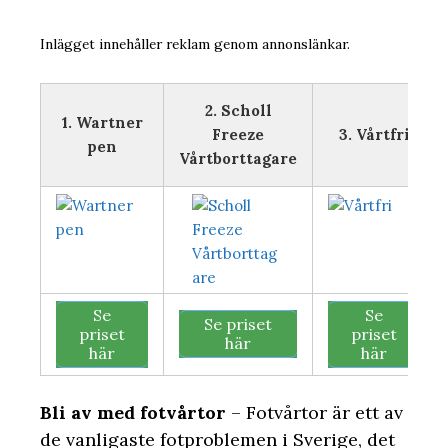
Inlägget innehåller reklam genom annonslänkar.
2. Scholl
1. Wartner
Freeze
3. Vårtfri
pen
Vårtborttagare
Se
Se
Se priset
priset
priset
här
här
här
Bli av med fotvårtor
– Fotvårtor är ett av
de vanligaste fotproblemen i Sverige, det