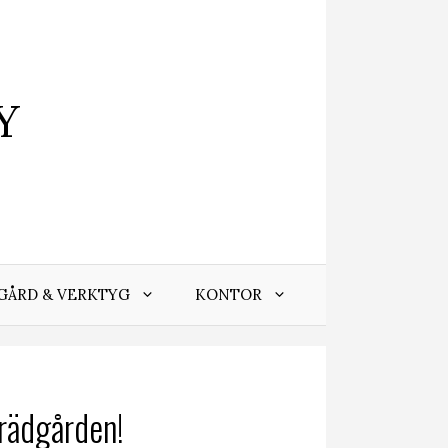
Y
GÅRD & VERKTYG
KONTOR
trädgården!