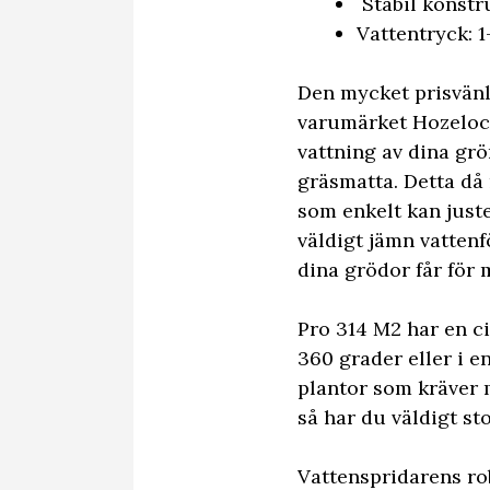
Stabil konstr
Vattentryck: 1
Den mycket prisvän
varumärket Hozelock 
vattning av dina gr
gräsmatta. Detta då
som enkelt kan juste
väldigt jämn vattenf
dina grödor får för 
Pro 314 M2 har en ci
360 grader eller i e
plantor som kräver 
så har du väldigt st
Vattenspridarens rob