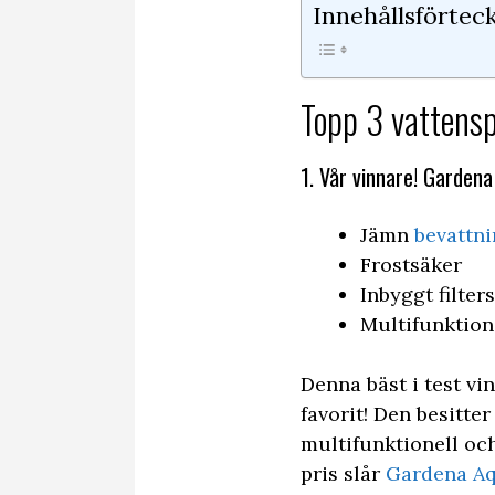
Innehållsförtec
Topp 3 vattensp
1. Vår vinnare! Garden
Jämn
bevattn
Frostsäker
Inbyggt filter
Multifunktion
Denna bäst i test vi
favorit! Den besitte
multifunktionell oc
pris slår
Gardena A