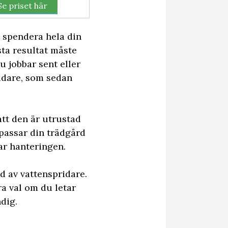
Se priset här
t spendera hela din
sta resultat måste
u jobbar sent eller
ridare, som sedan
 att den är utrustad
 passar din trädgård
ar hanteringen.
d av vattenspridare.
a val om du letar
dig.