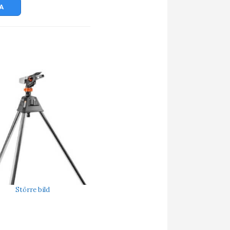
A
Större bild