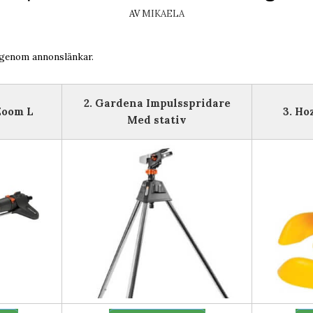
AV
MIKAELA
 genom annonslänkar.
2. Gardena Impulsspridare
Zoom L
3. Ho
Med stativ