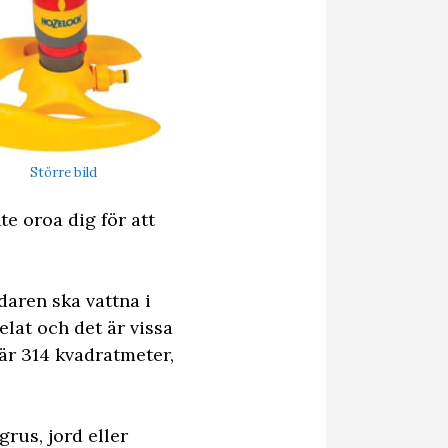
Större bild
e oroa dig för att
daren ska vattna i
lat och det är vissa
är 314 kvadratmeter,
rus, jord eller