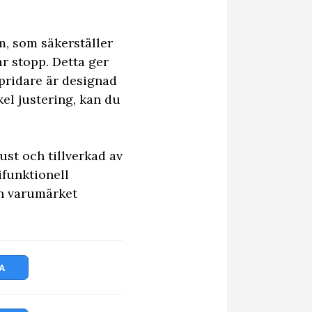
m, som säkerställer
ar stopp. Detta ger
pridare är designad
el justering, kan du
ust och tillverkad av
ifunktionell
ån varumärket
A