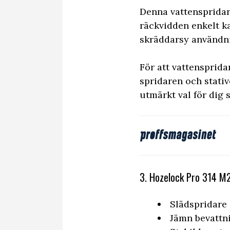
Denna vattenspridar
räckvidden enkelt k
skräddarsy användni
För att vattensprida
spridaren och stativ
utmärkt val för dig 
3. Hozelock Pro 314 M2
Slädspridare 
Jämn bevattn