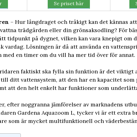
r
Se priset här
aren
– Hur långdraget och tråkigt kan det kännas at
 vattna trädgården eller din grönsaksodling? För bä
ätt tidpunkt på dygnet, vilken kan vara knepigt om d
isk vardag. Lösningen är då att använda en vattensp
med en timer om du vill ha mer tid över för annat.
idaren faktiskt ska fylla sin funktion är det viktigt
till ditt vattensystem, att den har en kapacitet som
mt att den helt enkelt har funktioner som underlätt
iter, efter noggranna jämförelser av marknadens utbu
daren Gardena Aquazoom L, tycker vi är ett extra br
dare som är mycket multifunktionell och väderbestän