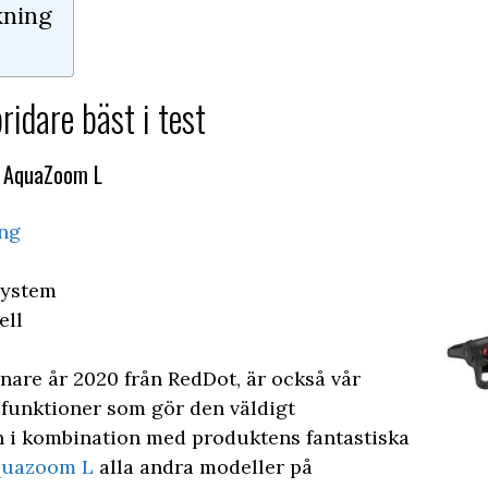
kning
ridare bäst i test
a AquaZoom L
ing
system
ell
nnare år 2020 från RedDot, är också vår
r funktioner som gör den väldigt
h i kombination med produktens fantastiska
quazoom L
alla andra modeller på