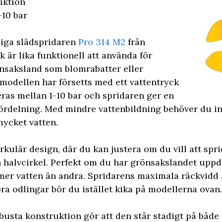
uktion
-10 bar
liga slädspridaren
Pro 314 M2
från
är lika funktionell att använda för
önsaksland som blomrabatter eller
 modellen har försetts med ett vattentryck
ras mellan 1-10 bar och spridaren ger en
ördelning. Med mindre vattenbildning behöver du int
mycket vatten.
rkulär design, där du kan justera om du vill att spri
n halvcirkel. Perfekt om du har grönsakslandet uppde
mer vatten än andra. Spridarens maximala räckvidd 
ora odlingar bör du istället kika på modellerna ovan.
usta konstruktion gör att den står stadigt på både g