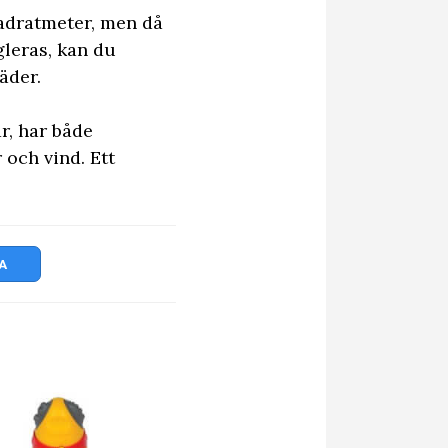
adratmeter, men då
gleras, kan du
äder.
r, har både
 och vind. Ett
A