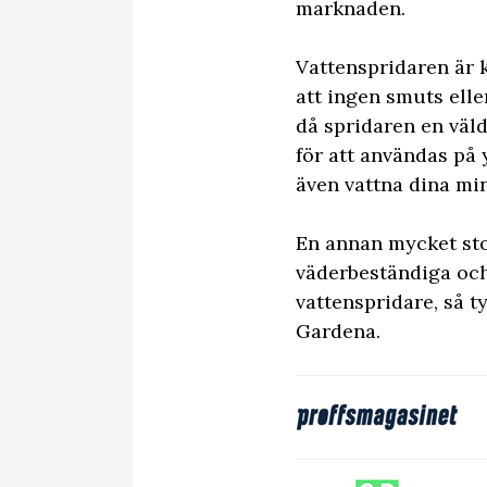
marknaden.
Vattenspridaren är 
att ingen smuts elle
då spridaren en väl
för att användas på
även vattna dina mi
En annan mycket stor
väderbeständiga och 
vattenspridare, så t
Gardena.