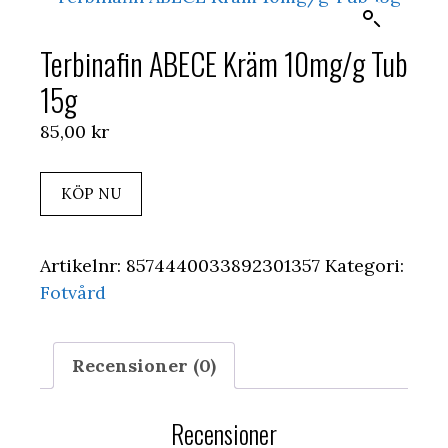
Terbinafin ABECE Kräm 10mg/g Tub
15g
85,00
kr
KÖP NU
Artikelnr:
8574440033892301357
Kategori:
Fotvård
Recensioner (0)
Recensioner