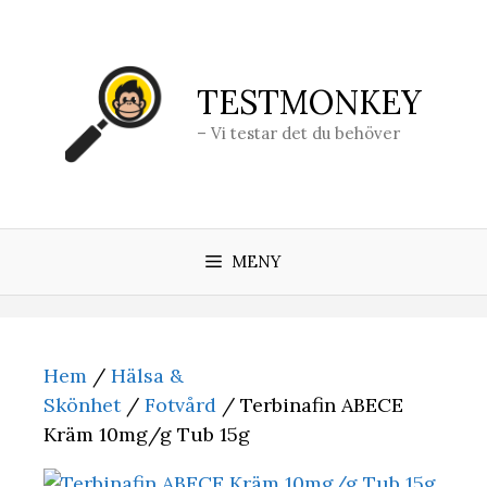
Hoppa
till
innehåll
TESTMONKEY
– Vi testar det du behöver
MENY
Hem
/
Hälsa &
Skönhet
/
Fotvård
/ Terbinafin ABECE
Kräm 10mg/g Tub 15g