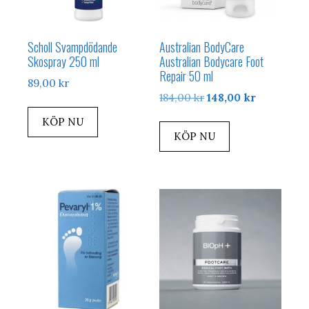
Scholl Svampdödande
Australian BodyCare
Skospray 250 ml
Australian Bodycare Foot
Repair 50 ml
89,00
kr
Det
Det
184,00
kr
148,00
kr
ursprungliga
nuvarand
KÖP NU
priset
priset
KÖP NU
var:
är:
184,00 kr.
148,00 kr.