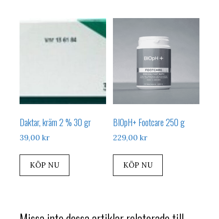
Daktar, kräm 2 % 30 gr
BIOpH+ Footcare 250 g
39,00
kr
229,00
kr
KÖP NU
KÖP NU
Missa inte dessa artiklar relaterade till