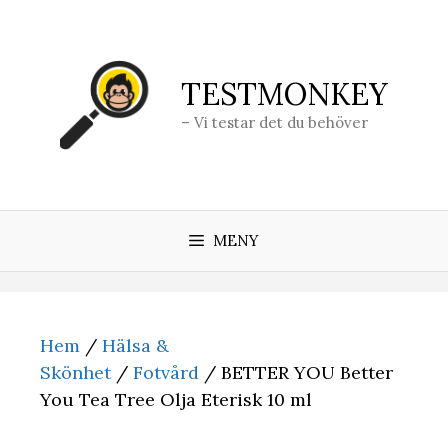
Hoppa
till
innehåll
TESTMONKEY
– Vi testar det du behöver
MENY
Hem
/
Hälsa &
Skönhet
/
Fotvård
/ BETTER YOU Better
You Tea Tree Olja Eterisk 10 ml