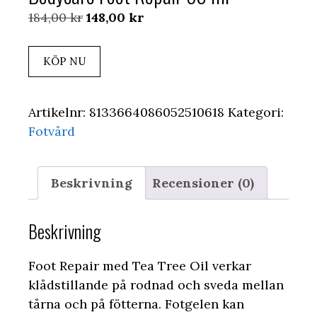
Det
Det
184,00
kr
148,00
kr
ursprungliga
nuvarande
priset
priset
KÖP NU
var:
är:
184,00 kr.
148,00 kr.
Artikelnr:
8133664086052510618
Kategori:
Fotvård
Beskrivning
Recensioner (0)
Beskrivning
Foot Repair med Tea Tree Oil verkar
klådstillande på rodnad och sveda mellan
tårna och på fötterna. Fotgelen kan