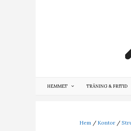
Hoppa
till
innehåll
HEMMET
TRÄNING & FRITID
Hem
/
Kontor
/
Str