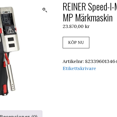
REINER Speed-I-
MP Märkmaskin
23.870,00
kr
KÖP NU
Artikelnr:
82339601346
Etikettskrivare
Recensioner (0)