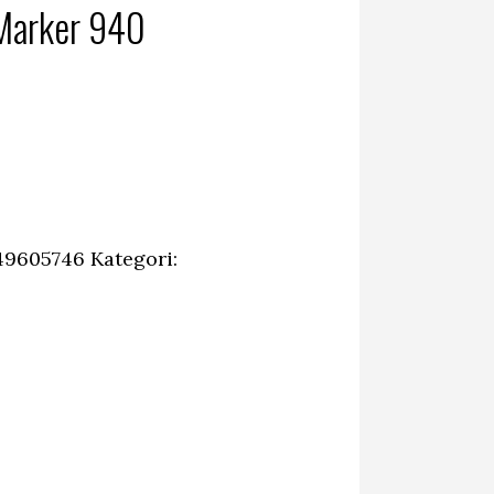
Marker 940
49605746
Kategori: