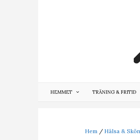
Hoppa
till
innehåll
HEMMET
TRÄNING & FRITID
Hem
/
Hälsa & Skö