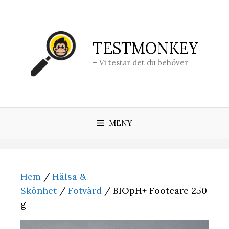
Hoppa
till
innehåll
TESTMONKEY
– Vi testar det du behöver
MENY
Hem
/
Hälsa &
Skönhet
/
Fotvård
/ BIOpH+ Footcare 250
g