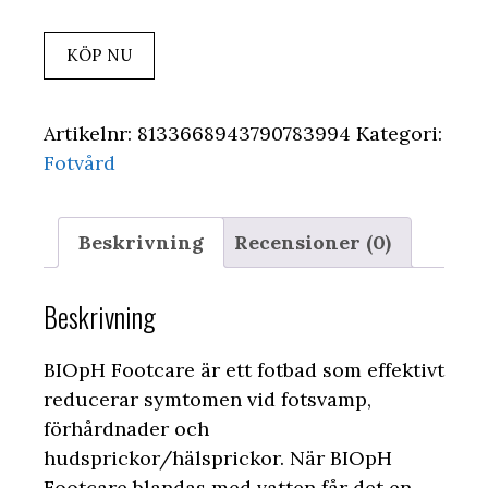
KÖP NU
Artikelnr:
8133668943790783994
Kategori:
Fotvård
Beskrivning
Recensioner (0)
Beskrivning
BIOpH Footcare är ett fotbad som effektivt
reducerar symtomen vid fotsvamp,
förhårdnader och
hudsprickor/hälsprickor. När BIOpH
Footcare blandas med vatten får det en