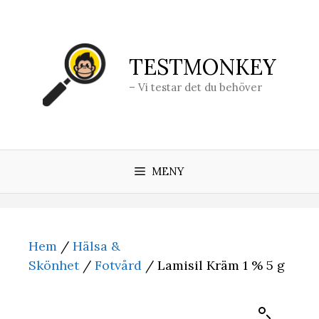
Hoppa
till
innehåll
TESTMONKEY
– Vi testar det du behöver
MENY
Hem
/
Hälsa &
Skönhet
/
Fotvård
/ Lamisil Kräm 1 % 5 g