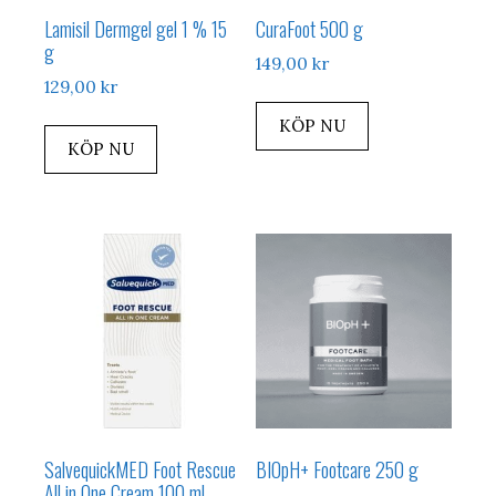
Lamisil Dermgel gel 1 % 15
CuraFoot 500 g
g
149,00
kr
129,00
kr
KÖP NU
KÖP NU
SalvequickMED Foot Rescue
BIOpH+ Footcare 250 g
All in One Cream 100 ml