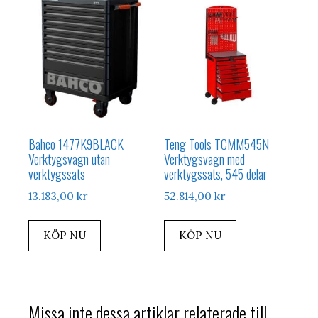
Bahco 1477K9BLACK
Teng Tools TCMM545N
Verktygsvagn utan
Verktygsvagn med
verktygssats
verktygssats, 545 delar
13.183,00
kr
52.814,00
kr
KÖP NU
KÖP NU
Missa inte dessa artiklar relaterade till