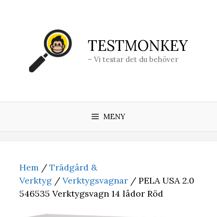
Hoppa
till
innehåll
TESTMONKEY
– Vi testar det du behöver
MENY
Hem
/
Trädgård &
Verktyg
/
Verktygsvagnar
/ PELA USA 2.0
546535 Verktygsvagn 14 lådor Röd