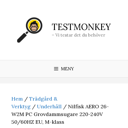
Hoppa
till
innehåll
TESTMONKEY
– Vi testar det du behöver
MENY
Hem
/
Trädgård &
Verktyg
/
Underhåll
/ Nilfisk AERO 26-
W2M PC Grovdammsugare 220-240V
50/60HZ EU, M-klass