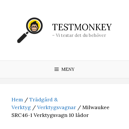
Hoppa
till
innehåll
TESTMONKEY
– Vi testar det du behöver
MENY
Hem
/
Trädgård &
Verktyg
/
Verktygsvagnar
/ Milwaukee
SRC46-1 Verktygsvagn 10 lådor