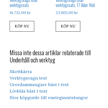
Verktygsvagn utan
Verktygsvagn utan
verktygssats
verktygssats, 17 lådor Röd
14.732,00
kr
23.605,00
kr
KÖP NU
KÖP NU
Missa inte dessa artiklar relaterade till
Underhåll och verktyg
Skottkärra
Verktygsvagn test
Grovdammsugare bäst i test
Lövblås bäst i test
Stor köpguide till enstegssnöslungor