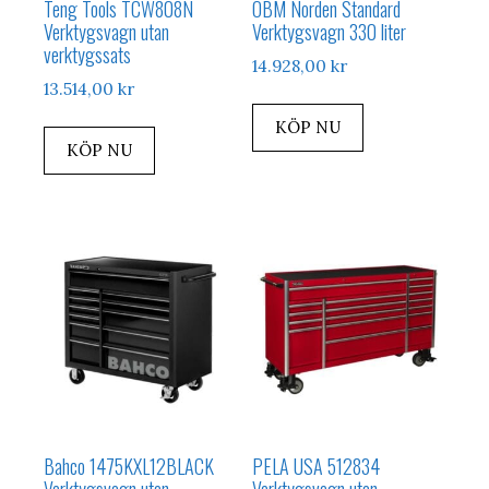
Teng Tools TCW808N
OBM Norden Standard
Verktygsvagn utan
Verktygsvagn 330 liter
verktygssats
14.928,00
kr
13.514,00
kr
KÖP NU
KÖP NU
Bahco 1475KXL12BLACK
PELA USA 512834