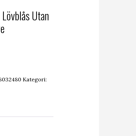
Lövblås Utan
re
8032480
Kategori: