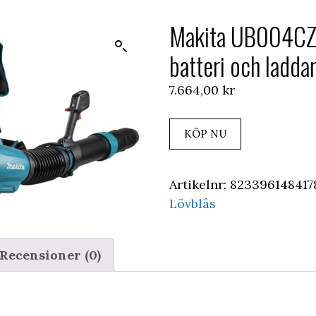
Makita UB004CZ 
batteri och ladda
7.664,00
kr
KÖP NU
Artikelnr:
823396148417
Lövblås
Recensioner (0)