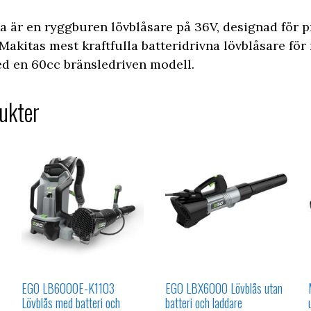
 är en ryggburen lövblåsare på 36V, designad för p
Makitas mest kraftfulla batteridrivna lövblåsare fö
ed en 60cc bränsledriven modell.
ukter
EGO LB6000E-K1103
EGO LBX6000 Lövblås utan
Lövblås med batteri och
batteri och laddare