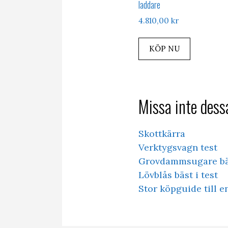
laddare
4.810,00
kr
KÖP NU
Missa inte dessa
Skottkärra
Verktygsvagn test
Grovdammsugare bäs
Lövblås bäst i test
Stor köpguide till 