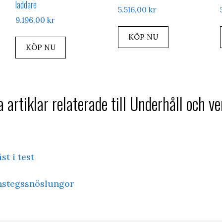
laddare
5.516,00
kr
9.196,00
kr
KÖP NU
KÖP NU
 artiklar relaterade till Underhåll och v
t i test
enstegssnöslungor