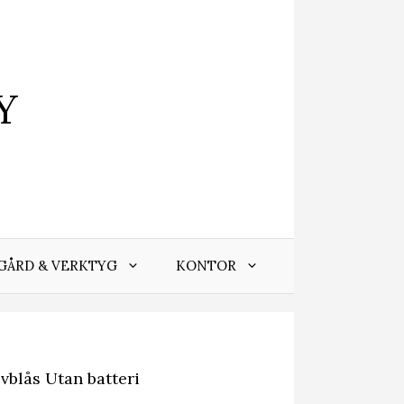
Y
GÅRD & VERKTYG
KONTOR
blås Utan batteri