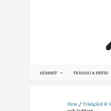
Hoppa
till
innehåll
HEMMET
TRÄNING & FRITID
Hem
/
Trädgård & V
och laddare