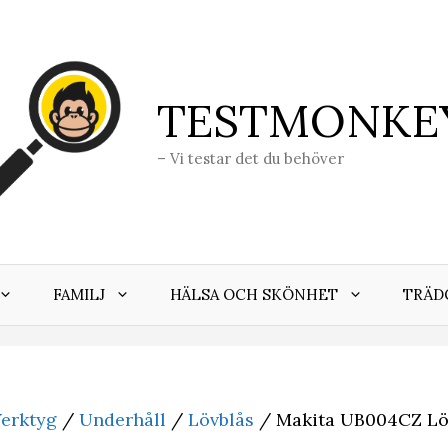
TESTMONKE
– Vi testar det du behöver
FAMILJ
HÄLSA OCH SKÖNHET
TRÄD
erktyg
/
Underhåll
/
Lövblås
/ Makita UB004CZ Löv