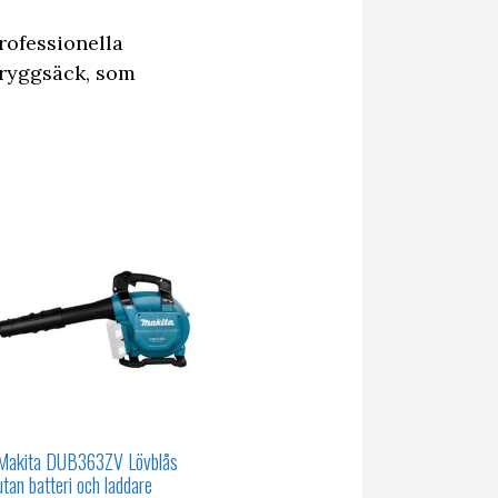
rofessionella
r ryggsäck, som
Makita DUB363ZV Lövblås
utan batteri och laddare