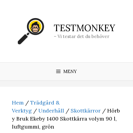
Hoppa
till
innehåll
TESTMONKEY
– Vi testar det du behöver
MENY
Hem
/
Trädgård &
Verktyg
/
Underhåll
/
Skottkärror
/ Hörb
y Bruk Ekeby 1400 Skottkärra volym 90 l,
luftgummi, grön