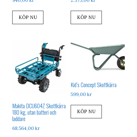
940,00
kr
2.375,00
kr
KÖP NU
KÖP NU
Kid’s Concept Skottkärra
599,00
kr
Makita DCU604Z Skottkärra
180 kg, utan batteri och
KÖP NU
laddare
68.564,00
kr