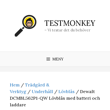
Hoppa
till
innehåll
TESTMONKEY
– Vi testar det du behöver
MENY
Hem
/
Trädgård &
Verktyg
/
Underhåll
/
Lövblås
/ Dewalt
DCMBL562P1-QW Lövblås med batteri och
laddare