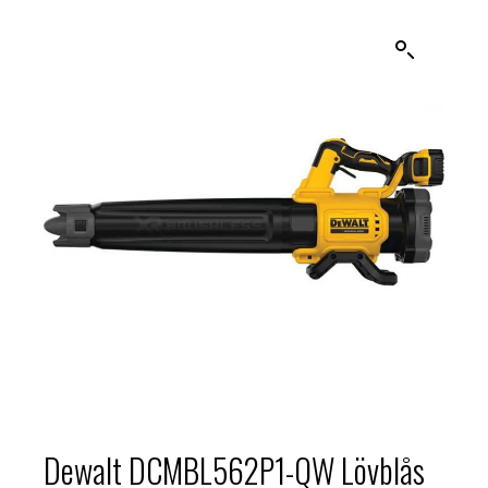
Dewalt DCMBL562P1-QW Lövblås