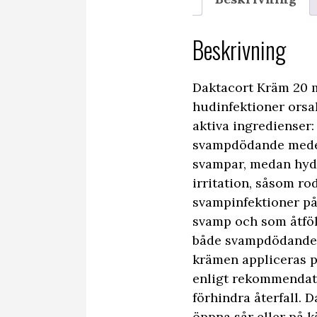
Beskrivning
Daktacort Kräm 20 m
hudinfektioner orsa
aktiva ingredienser
svampdödande medel 
svampar, medan hydr
irritation, såsom r
svampinfektioner på
svamp och som åtföl
både svampdödande e
krämen appliceras p
enligt rekommendati
förhindra återfall. 
öppna sår eller på 