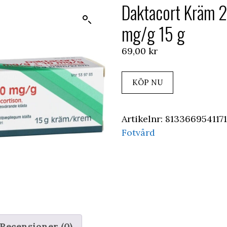
Daktacort Kräm 
mg/g 15 g
69,00
kr
KÖP NU
Artikelnr:
813366954117
Fotvård
Recensioner (0)