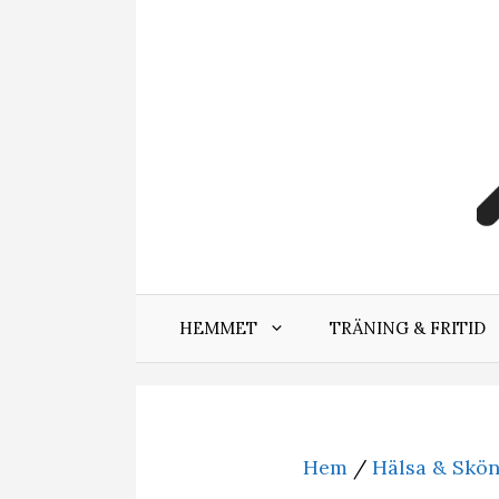
Hoppa
till
innehåll
HEMMET
TRÄNING & FRITID
Hem
/
Hälsa & Skö