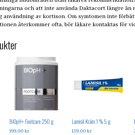
sningarna och att inte använda Daktacort längre än
rig användning av kortison. Om symtomen inte förbät
tionen återkommer ofta, bör läkare kontaktas för vi
ukter
BIOpH+ Footcare 250 g
Lamisil Kräm 1 % 5 g
199,00
kr
139,00
kr