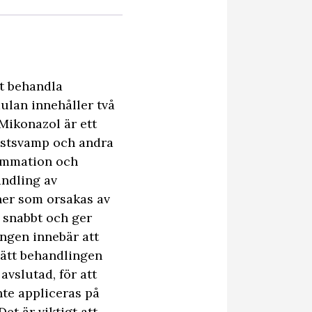
t behandla
ulan innehåller två
Mikonazol är ett
ästsvamp och andra
lammation och
andling av
ner som orsakas av
 snabbt och ger
ngen innebär att
sätt behandlingen
vslutad, för att
nte appliceras på
t är viktigt att