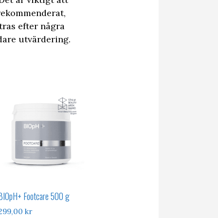
 rekommenderat,
tras efter några
dare utvärdering.
BIOpH+ Footcare 500 g
299,00
kr