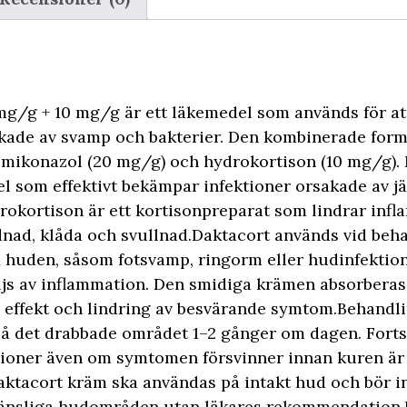
g/g + 10 mg/g är ett läkemedel som används för at
kade av svamp och bakterier. Den kombinerade form
: mikonazol (20 mg/g) och hydrokortison (10 mg/g). 
som effektivt bekämpar infektioner orsakade av j
okortison är ett kortisonpreparat som lindrar inf
odnad, klåda och svullnad.Daktacort används vid beh
 huden, såsom fotsvamp, ringorm eller hudinfektio
js av inflammation. Den smidiga krämen absorberas
ffekt och lindring av besvärande symtom.Behandli
å det drabbade området 1–2 gånger om dagen. Fort
oner även om symtomen försvinner innan kuren är a
Daktacort kräm ska användas på intakt hud och bör i
känsliga hudområden utan läkares rekommendation.De