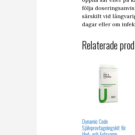
följa doseringsanvi
särskilt vid långva
dagar eller om infek
Relaterade prod
Dynamic Code
Självprovtagningskit för
Hud- och Fotsvamp