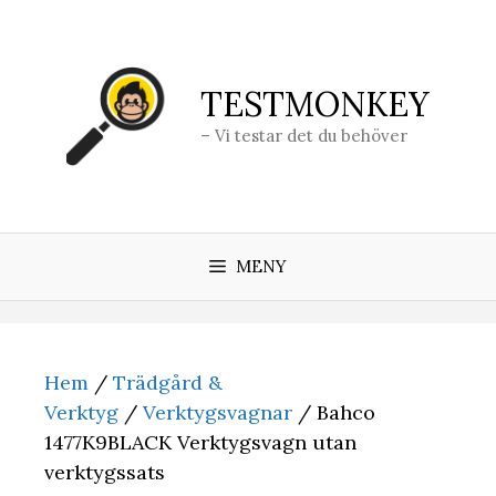
Hoppa
till
innehåll
TESTMONKEY
– Vi testar det du behöver
MENY
Hem
/
Trädgård &
Verktyg
/
Verktygsvagnar
/ Bahco
1477K9BLACK Verktygsvagn utan
verktygssats