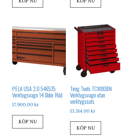
KÖP NU
KÖP NU
PELA USA 2.0 546535
Teng Tools TCW808N
Verktygsvagn 14 lådor Röd
Verktygsvagn utan
verktygssats
17.900,00
kr
13.514,00
kr
KÖP NU
KÖP NU