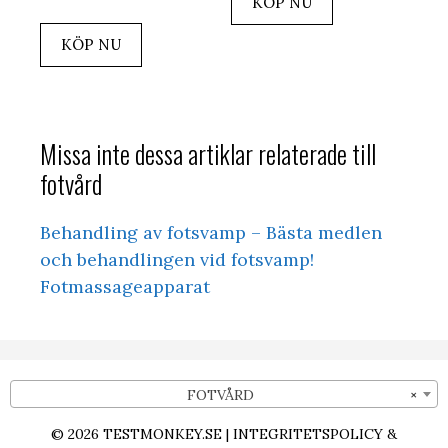
KÖP NU
ursprungliga
nuvarande
priset
priset
KÖP NU
var:
är:
184,00 kr.
148,00 kr.
Missa inte dessa artiklar relaterade till
fotvård
Behandling av fotsvamp – Bästa medlen
och behandlingen vid fotsvamp!
Fotmassageapparat
FOTVÅRD
×
© 2026
TESTMONKEY.SE
|
INTEGRITETSPOLICY &