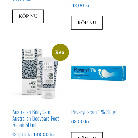
118,00
kr
KÖP NU
KÖP NU
Rea!
Australian BodyCare
Pevaryl, kräm 1 % 30 gr
Australian Bodycare Foot
68,00
kr
Repair 50 ml
Det
Det
184,00
kr
148,00
kr