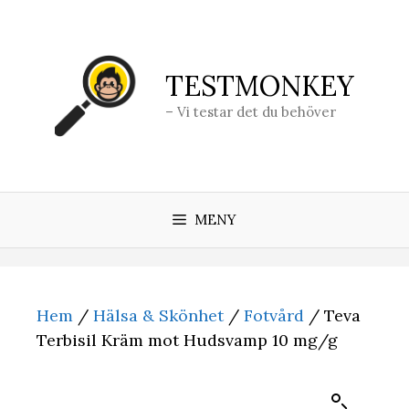
Hoppa
till
innehåll
TESTMONKEY
– Vi testar det du behöver
MENY
Hem
/
Hälsa & Skönhet
/
Fotvård
/ Teva
Terbisil Kräm mot Hudsvamp 10 mg/g