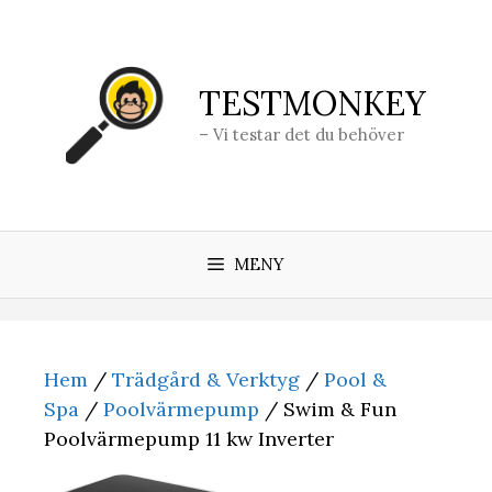
Hoppa
till
innehåll
TESTMONKEY
– Vi testar det du behöver
MENY
Hem
/
Trädgård & Verktyg
/
Pool &
Spa
/
Poolvärmepump
/ Swim & Fun
Poolvärmepump 11 kw Inverter