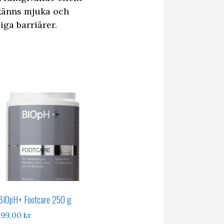
 känns mjuka och
iga barriärer.
BIOpH+ Footcare 250 g
199,00
kr