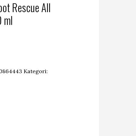
ot Rescue All
0 ml
rande
t
0 kr.
70864443
Kategori: