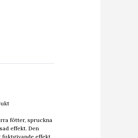
lukt
rra fötter, spruckna
sad effekt. Den
 fuktgivande effekt