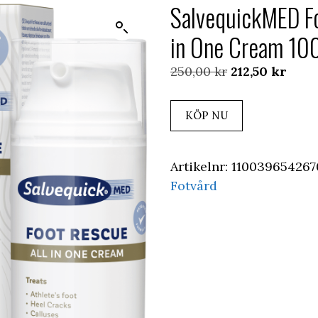
SalvequickMED Fo
in One Cream 10
Det
Det
250,00
kr
212,50
kr
ursprungliga
nuva
priset
prise
KÖP NU
var:
är:
250,00 kr.
212,5
Artikelnr:
11003965426
Fotvård