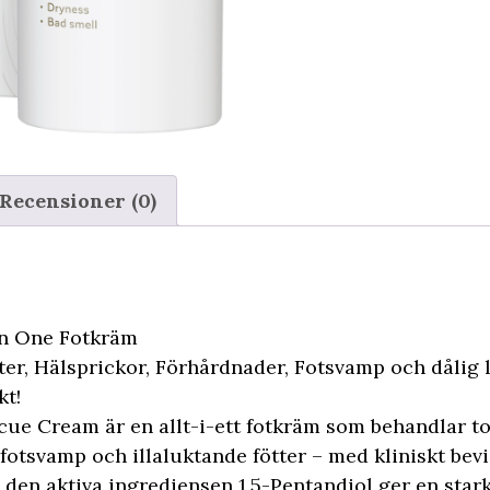
Recensioner (0)
in One Fotkräm
ter, Hälsprickor, Förhårdnader, Fotsvamp och dålig 
kt!
cue Cream är en allt-i-ett fotkräm som behandlar to
 fotsvamp och illaluktande fötter – med kliniskt bevi
den aktiva ingrediensen 1,5-Pentandiol ger en stark