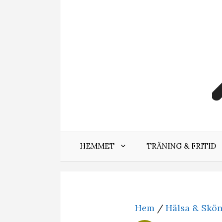
Hoppa
till
innehåll
HEMMET
TRÄNING & FRITID
Hem
/
Hälsa & Skö