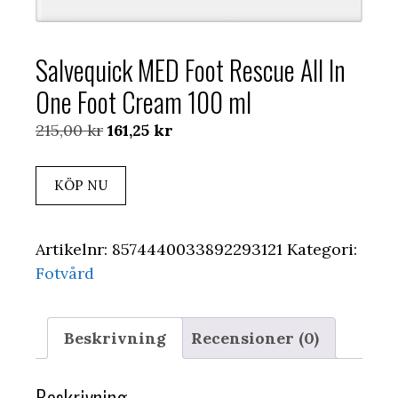
Salvequick MED Foot Rescue All In
One Foot Cream 100 ml
Det
Det
215,00
kr
161,25
kr
ursprungliga
nuvarande
priset
priset
KÖP NU
var:
är:
215,00 kr.
161,25 kr.
Artikelnr:
8574440033892293121
Kategori:
Fotvård
Beskrivning
Recensioner (0)
Beskrivning