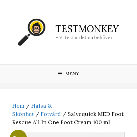
Hoppa
till
innehåll
TESTMONKEY
– Vi testar det du behöver
MENY
Hem
/
Hälsa &
Skönhet
/
Fotvård
/ Salvequick MED Foot
Rescue All In One Foot Cream 100 ml