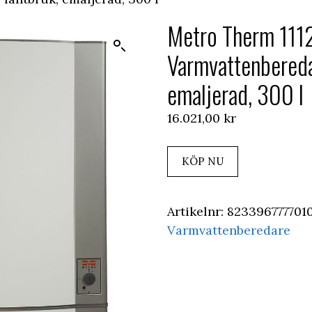
Metro Therm 11
Varmvattenbereda
emaljerad, 300 l
16.021,00
kr
KÖP NU
Artikelnr:
823396777701
Varmvattenberedare