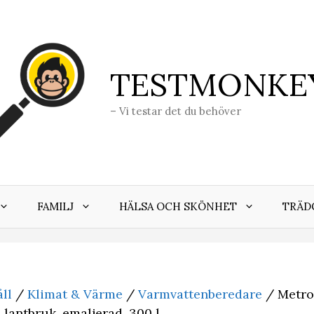
TESTMONKE
– Vi testar det du behöver
FAMILJ
HÄLSA OCH SKÖNHET
TRÄD
ll
/
Klimat & Värme
/
Varmvattenberedare
/ Metro
lantbruk, emaljerad, 300 l