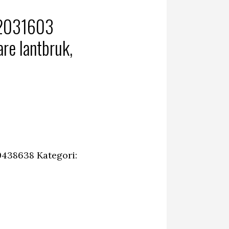
12031603
re lantbruk,
0438638
Kategori: