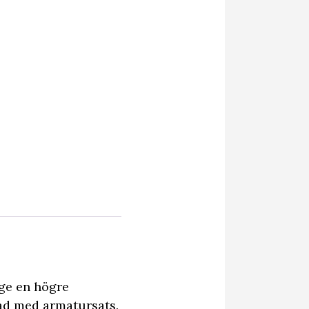
 ge en högre
rad med armatursats.