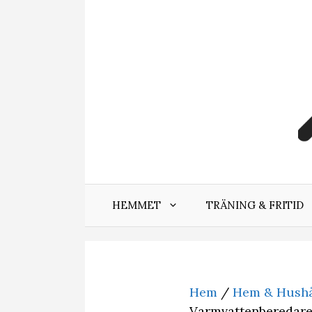
Hoppa
till
innehåll
HEMMET
TRÄNING & FRITID
Hem
/
Hem & Hushå
Varmvattenberedare 