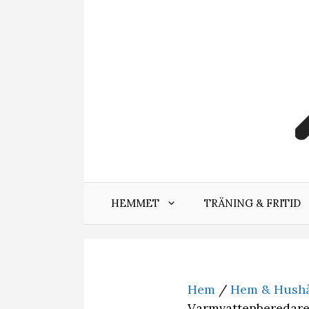
Hoppa
till
innehåll
HEMMET
TRÄNING & FRITID
Hem
/
Hem & Hushå
Varmvattenberedare