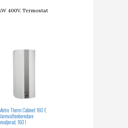
 kW 400V. Termostat
Metro Therm Cabinet 160 E
Varmvattenberedare
emaljerad, 160 l