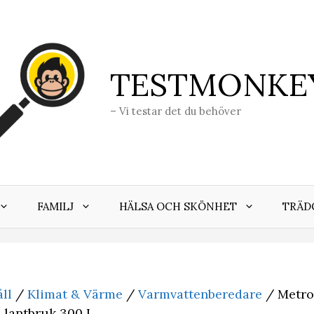
TESTMONKE
– Vi testar det du behöver
FAMILJ
HÄLSA OCH SKÖNHET
TRÄD
ll
/
Klimat & Värme
/
Varmvattenberedare
/ Metro
 lantbruk 300 L