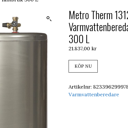
Metro Therm 13
Varmvattenbereda
300 L
21.837,00
kr
KÖP NU
Artikelnr:
823396299978
Varmvattenberedare