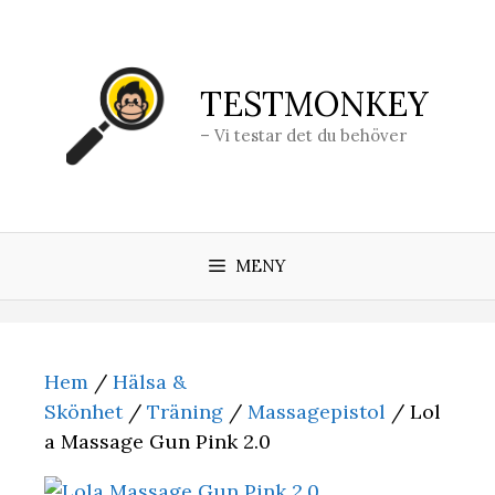
Hoppa
till
innehåll
TESTMONKEY
– Vi testar det du behöver
MENY
Hem
/
Hälsa &
Skönhet
/
Träning
/
Massagepistol
/ Lol
a Massage Gun Pink 2.0