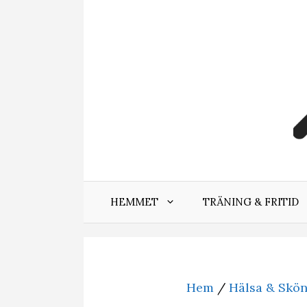
Hoppa
till
innehåll
HEMMET
TRÄNING & FRITID
Hem
/
Hälsa & Skö