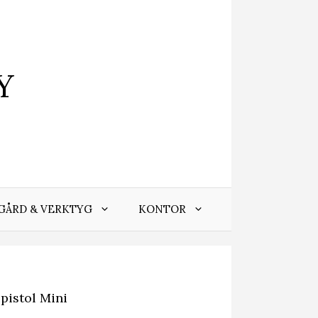
Y
GÅRD & VERKTYG
KONTOR
istol Mini