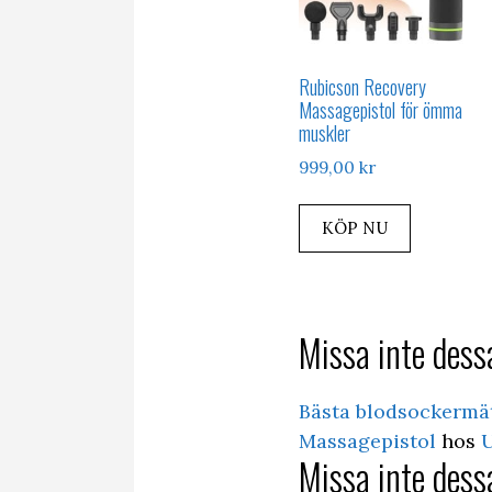
Rubicson Recovery
Massagepistol för ömma
muskler
999,00
kr
KÖP NU
Missa inte dessa
Bästa blodsockermä
Massagepistol
hos
U
Missa inte dessa