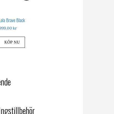
Lola Brave Black
999,00
kr
KÖP NU
ende
ingstillbehör