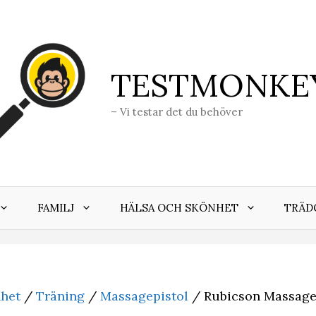
TESTMONKE
– Vi testar det du behöver
FAMILJ
HÄLSA OCH SKÖNHET
TRÄD
nhet
/
Träning
/
Massagepistol
/ Rubicson Massagep