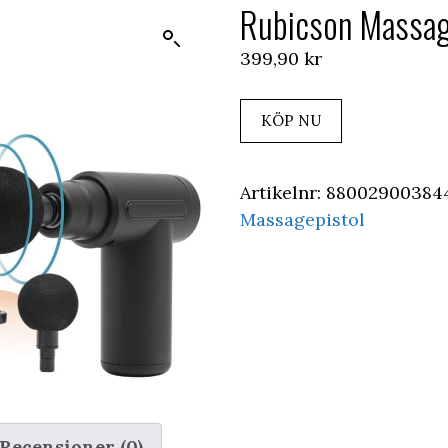
Rubicson Massag
399,90
kr
KÖP NU
Artikelnr:
88002900384
Massagepistol
Recensioner (0)