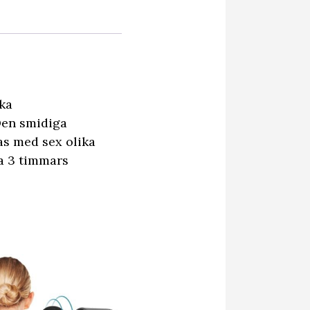
öka
Den smidiga
as med sex olika
a 3 timmars