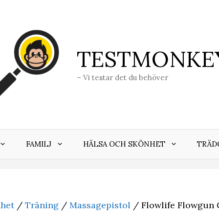
TESTMONKE
– Vi testar det du behöver
FAMILJ
HÄLSA OCH SKÖNHET
TRÄD
nhet
/
Träning
/
Massagepistol
/ Flowlife Flowgun 