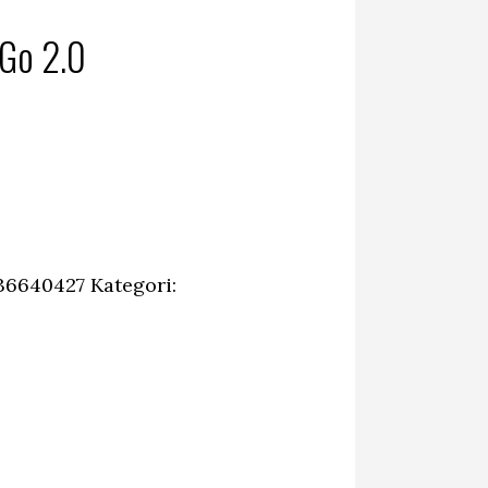
 Go 2.0
36640427
Kategori: