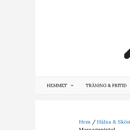
Hoppa
till
innehåll
HEMMET
TRÄNING & FRITID
Hem
/
Hälsa & Skö
Massagepistol