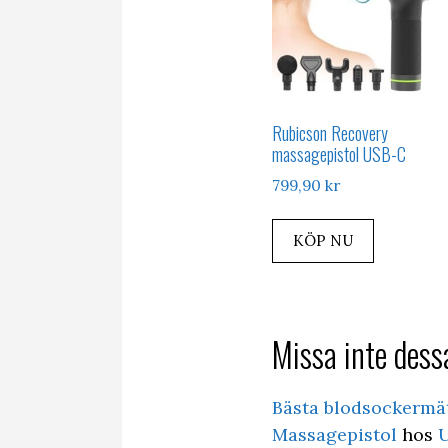
Rubicson Recovery
massagepistol USB-C
799,90
kr
KÖP NU
Missa inte dessa
Bästa blodsockermä
Massagepistol
hos
U