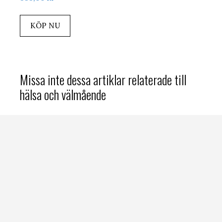
KÖP NU
Missa inte dessa artiklar relaterade till
hälsa och välmående
Bästa blodsockermätare
hos
Ulrikkelund
Massagepistol
hos
Ulrikkelund
Missa inte dessa artiklar relaterade till
träning och träningstillbehör
Bästa träningsbänken