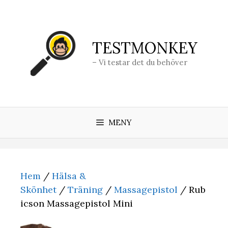
Hoppa
till
innehåll
TESTMONKEY
– Vi testar det du behöver
MENY
Hem
/
Hälsa &
Skönhet
/
Träning
/
Massagepistol
/ Rub
icson Massagepistol Mini