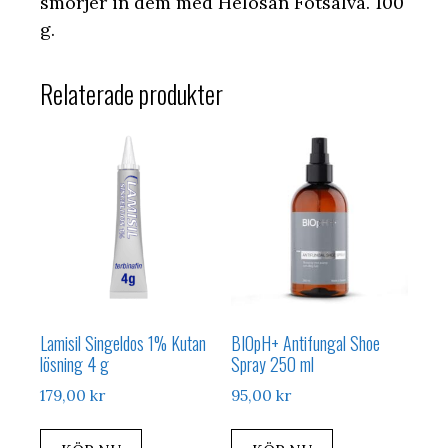
smörjer in dem med Helosan Fotsalva. 100
g.
Relaterade produkter
Lamisil Singeldos 1% Kutan
BIOpH+ Antifungal Shoe
lösning 4 g
Spray 250 ml
179,00
kr
95,00
kr