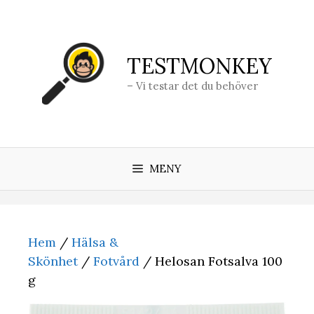
Hoppa
till
innehåll
TESTMONKEY
– Vi testar det du behöver
MENY
Hem
/
Hälsa &
Skönhet
/
Fotvård
/ Helosan Fotsalva 100
g